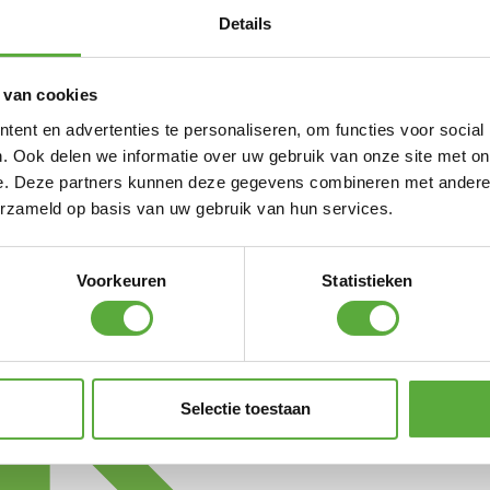
Details
 ons ruime assortiment in
afel is de ideale oplossing
 van cookies
 in je tuin. Of voor
n tuintafel voor je balkon
ent en advertenties te personaliseren, om functies voor social
 en kunt deze aan de kant
. Ook delen we informatie over uw gebruik van onze site met on
bt om buiten de was te
e. Deze partners kunnen deze gegevens combineren met andere i
 Ultiem Buitenleven. Koop
erzameld op basis van uw gebruik van hun services.
 je aan de slag. We houden
 veilig en eenvoudig betalen
in termijnen met in3. Liever
Voorkeuren
Statistieken
nze tuinmeubelwinkel in
tzoeken van je nieuwe tuin
Selectie toestaan