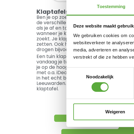
Toestemming
Klaptafels
Ben je op zoek naar een klaptafel? Bekijk
de verschillende tuin klaptafels. Een klapt
Deze website maakt gebruik
als je af en toe wat extra ruimte nodig hebt
wanneer je klein woont en bijvoorbeeld ee
We gebruiken cookies om cont
zoekt. Je klapt de tuintafel eenvoudig in
websiteverkeer te analyseren
zetten. Ook handig als je ruimte nodig he
drogen bijvoorbeeld.
media, adverteren en analys
Een tuin klaptafel bestel je eenvoudig bij
verstrekt of die ze hebben v
vandaag je tuintafel nog en wij gaan voor
je op de hoogte over de levering. Je kunt
Toestemmingsselectie
met o.a. iDeal, Klarna achteraf betalen of 
Noodzakelijk
in het echt bekijken? Kom dan langs in o
Leeuwarden. We helpen je graag bij het ui
klaptafel.
Weigeren