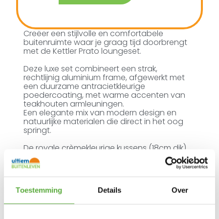
Creëer een stijlvolle en comfortabele
buitenruimte waar je graag tijd doorbrengt
met de Kettler Prato loungeset.
Deze luxe set combineert een strak,
rechtlijnig aluminium frame, afgewerkt met
een duurzame antracietkleurige
poedercoating, met warme accenten van
teakhouten armleuningen.
Een elegante mix van modern design en
natuurlijke materialen die direct in het oog
springt.
De royale crèmekleurige kussens (18cm dik)
zijn bekleed met hoogwaardige Olefin-stof,
die niet alleen een luxe uitstraling heeft, maar
ook perfect is voor buitengebruik.
Olefin is:
Toestemming
Details
Over
* UV-bestendig
– blijft mooi van kleur, zelfs
in volle zon
* Sneldrogend
– ideaal na een zomerse bui
* Slijtvast en onderhoudsvriendelijk
–