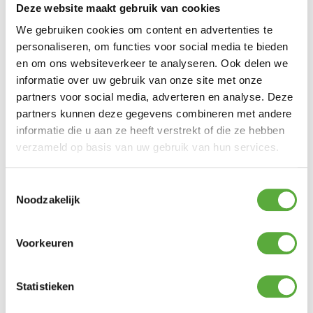
Deze website maakt gebruik van cookies
jarenlang comfort zonder gedoe
* Zacht en comfortabel
– een genot om
We gebruiken cookies om content en advertenties te
op te zitten en te ontspannen
personaliseren, om functies voor social media te bieden
Met de Kettler Prato kies je voor comfort, stijl
en om ons websiteverkeer te analyseren. Ook delen we
én kwaliteit – alles wat je nodig hebt om
informatie over uw gebruik van onze site met onze
buiten tot rust te komen of samen te
partners voor social media, adverteren en analyse. Deze
genieten.
partners kunnen deze gegevens combineren met andere
Afmetingen:
informatie die u aan ze heeft verstrekt of die ze hebben
– 3-zits loungebank : 210 x 86 x 80 cm
verzameld op basis van uw gebruik van hun services.
– loungefauteuil : 80 x 86 x 80 cm
– loungetafel : 124 x 65 x 33 cm
Toestemmingsselectie
Noodzakelijk
Ultiem Buitenleven prijs:
€
2.795,00
€
2.295,00
Voorkeuren
2 op voorraad
Statistieken
In winkelmand