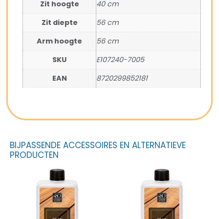
Zit hoogte
40 cm
Zit diepte
56 cm
Arm hoogte
56 cm
SKU
E107240-7005
EAN
8720299852181
BIJPASSENDE ACCESSOIRES EN ALTERNATIEVE
PRODUCTEN