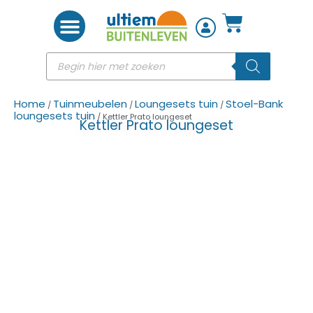
Woon accessoires
Home
Tuinmeubelen
Loungesets tuin
Stoel-Bank
/
/
/
loungesets tuin
/ Kettler Prato loungeset
Kettler Prato loungeset