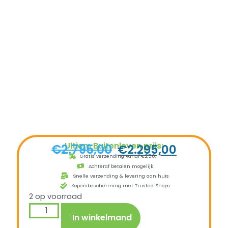
Ultiem Buitenleven prijs:
€
2.795,00
€
2.295,00
Gratis verzending vanaf €250,-*
Achteraf betalen mogelijk
Snelle verzending & levering aan huis
Kopersbescherming met Trusted Shops
2 op voorraad
In winkelmand