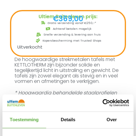
Ultiem Buitenleven prijs:
€
369,00
Gratis verzending vanaf €250,-*
Achteraf betalen mogelijk
Snelle verzending & levering aan huis
Kopersbescherming met Trusted Shops
Uitverkocht
De hoogwaardige strekmetalen tafels met
KETTLOTHERM zijn bijzonder solide en
tegelijkertijd licht in uitstraling en gewicht. De
tafels zijn zowel elegant als stevig en in veel
vormen en afmetingen te verkrijgen.
* Hoogwaardig behandelde staalprofielen
* Strekmetalen tafelblad
* Hoge stabiliteit door solide stalen
onderstel
* Onderhoudsvriendelijk
* Weerbestendig
Toestemming
Details
Over
* Lange levensduur door KETTLOTHERM
behandeling van het oppervlak