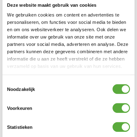
Deze website maakt gebruik van cookies
We gebruiken cookies om content en advertenties te
personaliseren, om functies voor social media te bieden
Ultiem Buitenleven prijs:
en om ons websiteverkeer te analyseren. Ook delen we
€
369,00
informatie over uw gebruik van onze site met onze
Uitverkocht
partners voor social media, adverteren en analyse. Deze
Gratis verzending vanaf €250,-*
partners kunnen deze gegevens combineren met andere
Achteraf betalen mogelijk
informatie die u aan ze heeft verstrekt of die ze hebben
Snelle verzending & levering aan huis
Kopersbescherming met Trusted Shops
verzameld op basis van uw gebruik van hun services.
SKU
X32364
Categorie
Dining tafels
Merk:
Kettler
Toestemmingsselectie
Noodzakelijk
Merk
Siena Garden
Kleur
Antraciet
Voorkeuren
Materiaal
Staal
Breedte
120 cm
Statistieken