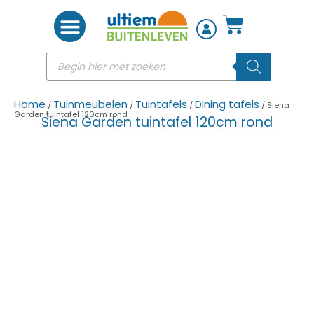
Woon accessoires
Home
Tuinmeubelen
Tuintafels
Dining tafels
/
/
/
/ Siena
Garden tuintafel 120cm rond
Siena Garden tuintafel 120cm rond