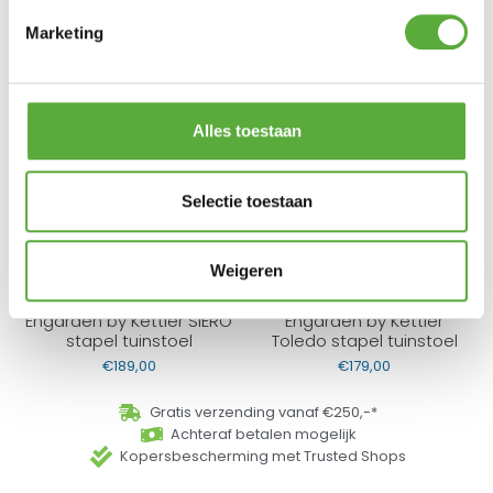
Hoogte
72,5 cm
Marketing
SKU
X32364
Alles toestaan
BIJPASSENDE ACCESSOIRES EN ALTERNATIEVE
Selectie toestaan
PRODUCTEN
Weigeren
Engarden by Kettler SIERO
Engarden by Kettler
stapel tuinstoel
Toledo stapel tuinstoel
€
189,00
€
179,00
Gratis verzending vanaf €250,-*
Achteraf betalen mogelijk
Kopersbescherming met Trusted Shops