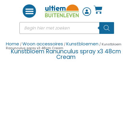
Woon accessoires
Home
Woon accessoires
Kunstbloemen
/
/
/ Kunstbloem
Ranunculus spray x3 48cm Cream
Kunstbloem Ranunculus spray x3 48cm
Cream