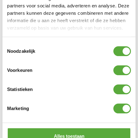
Merk
Roberts Collection
partners voor social media, adverteren en analyse. Deze
Kleur
Creme
partners kunnen deze gegevens combineren met andere
informatie die u aan ze heeft verstrekt of die ze hebben
Materiaal
Zijde
verzameld op basis van uw gebruik van hun services.
SKU
70420
Toestemmingsselectie
EAN
8718845704206
Noodzakelijk
Voorkeuren
Statistieken
Gratis verzending vanaf €250,-*
Achteraf betalen mogelijk
Kopersbescherming met Trusted Shops
Marketing
GERELATEERDE PRODUCTEN
Alles toestaan