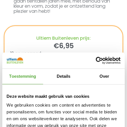
gaan tientallen jaren mee, met behoud van
kleur en vorm, zodat je er ontzettend lang
plezier van hebt!
Ultiem Buitenleven prijs:
€
6,95
19 op voorraad
In winkelmand
Toestemming
Details
Over
Gratis verzending vanaf €250,-*
Achteraf betalen mogelijk
Deze website maakt gebruik van cookies
Snelle verzending & levering aan huis
Kopersbescherming met Trusted Shops
We gebruiken cookies om content en advertenties te
SKU
70420
personaliseren, om functies voor social media te bieden
Categorie
Kunstbloemen
Merk:
Roberts Collection
en om ons websiteverkeer te analyseren. Ook delen we
informatie over uw gebruik van onze site met onze