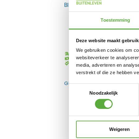
BIJPASSENDE ACCESSOIRES E
Toestemming
Deze website maakt gebruik
We gebruiken cookies om cont
Gratis verzending vanaf €250,-*
websiteverkeer te analyseren
Achteraf betalen mogelijk
Kopersbescherming met Trusted
media, adverteren en analys
verstrekt of die ze hebben v
GERELATEERDE PRODUCTEN
Toestemmingsselectie
Noodzakelijk
Weigeren