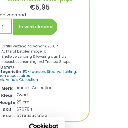
€
5,95
 op voorraad
In winkelmand
Gratis verzending vanaf €250,-*
Achteraf betalen mogelijk
Snelle verzending & levering aan huis
Kopersbescherming met Trusted Shops
KU
676784
tegorieën
LED-Kaarsen
,
Sfeerverlichting
,
on accessoires
rk:
Anna's Collection
Anna's Collection
Merk
Zwart
Kleur
29 cm
Hoogte
676784
SKU
8713619426049
EAN