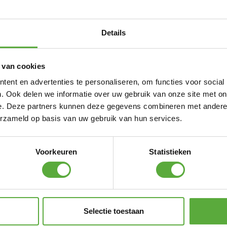
N ALTERNATIEVE PRODUCTEN
Details
Durasonic 10 stuks AAA Alkaline Batterij
€
3,49
 van cookies
ent en advertenties te personaliseren, om functies voor social
. Ook delen we informatie over uw gebruik van onze site met on
 Shops
e. Deze partners kunnen deze gegevens combineren met andere i
erzameld op basis van uw gebruik van hun services.
Voorkeuren
Statistieken
3x LED kaarsen Koper wax rustiek + bewegende vlam
€
19,95
Set van 4 oplaadbare theelichten bewegende vlam incl. oplaadstatio
Selectie toestaan
€
34,95