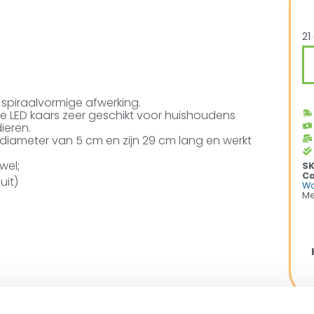
21
e spiraalvormige afwerking.
ze LED kaars zeer geschikt voor huishoudens
ieren.
diameter van 5 cm en zijn 29 cm lang en werkt
wel;
S
Ca
uit)
Wo
Me