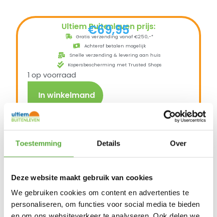
Ultiem Buitenleven prijs:
€
69,95
Gratis verzending vanaf €250,-*
Achteraf betalen mogelijk
Snelle verzending & levering aan huis
Kopersbescherming met Trusted Shops
1 op voorraad
In winkelmand
Breng extra sfeer in de tuin met deze
Toestemming
Details
Over
decoratieve vlinder van Anna's Collection!
De vlinder is gemaakt van kunststof en is
voorzien van warm witte LED verlichting voor
een gezellige sfeer 's avonds in de tuin. Hij is
Deze website maakt gebruik van cookies
half-transparant wit en zwart van kleur en is
60cm groot.
We gebruiken cookies om content en advertenties te
Tevens is hij aan de wand te bevestigen of in
personaliseren, om functies voor social media te bieden
de grond te steken.
Zowel de wandhanger als de grondpin van
en om ons websiteverkeer te analyseren. Ook delen we