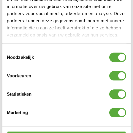
70cm lang worden meegeleverd.
informatie over uw gebruik van onze site met onze
partners voor social media, adverteren en analyse. Deze
Deze LED vlinder werkt op stroom en is
voorzien van een 5 meter lang
partners kunnen deze gegevens combineren met andere
aanloopsnoer en een IP44-adapter.
informatie die u aan ze heeft verstrekt of die ze hebben
verzameld op basis van uw gebruik van hun services.
Toestemmingsselectie
Ultiem Buitenleven prijs:
Noodzakelijk
€
69,95
1 op voorraad
Voorkeuren
In winkelmand
Statistieken
Gratis verzending vanaf €250,-*
Achteraf betalen mogelijk
Marketing
Snelle verzending & levering aan huis
Kopersbescherming met Trusted Shops
SKU
227940
Categorieën
Tuindecoratie
,
Tuinverlichting