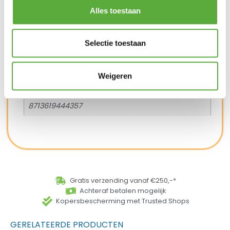
Merk:
Anna's Collection
Alles toestaan
Merk
Anna's Collection
Selectie toestaan
SKU
227940
Weigeren
EAN
8713619444357
Gratis verzending vanaf €250,-*
Achteraf betalen mogelijk
Kopersbescherming met Trusted Shops
GERELATEERDE PRODUCTEN