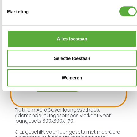
Marketing
Ultiem Buitenleven prijs:
Alles toestaan
€
119,95
Gratis verzending vanaf €250,-*
Achteraf betalen mogelijk
Selectie toestaan
Snelle verzending & levering aan huis
Kopersbescherming met Trusted Shops
4 op voorraad
Weigeren
In winkelmand
Platinum AeroCover loungesethoes.
Ademende loungesethoes vierkant voor
loungesets 300x300xH70.
O.a. geschikt voor loungesets met meerdere