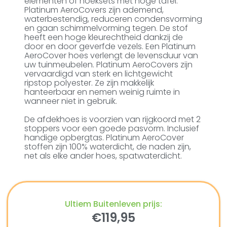
elementen of hoeksets met hoge tafel.
Platinum AeroCovers zijn ademend,
waterbestendig, reduceren condensvorming
en gaan schimmelvorming tegen. De stof
heeft een hoge kleurechtheid dankzij de
door en door geverfde vezels. Een Platinum
AeroCover hoes verlengt de levensduur van
uw tuinmeubelen. Platinum AeroCovers zijn
vervaardigd van sterk en lichtgewicht
ripstop polyester. Ze zijn makkelijk
hanteerbaar en nemen weinig ruimte in
wanneer niet in gebruik.
De afdekhoes is voorzien van rijgkoord met 2
stoppers voor een goede pasvorm. Inclusief
handige opbergtas. Platinum AeroCover
stoffen zijn 100% waterdicht, de naden zijn,
net als elke ander hoes, spatwaterdicht.
Ultiem Buitenleven prijs:
€
119,95