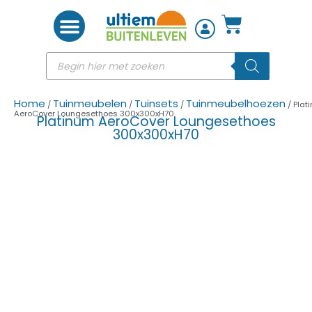
Woon accessoires
Home
Tuinmeubelen
Tuinsets
Tuinmeubelhoezen
/
/
/
/ Plat
AeroCover Loungesethoes 300x300xH70
Platinum AeroCover Loungesethoes
300x300xH70