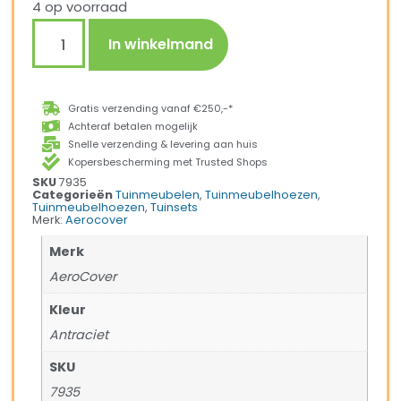
4 op voorraad
In winkelmand
Gratis verzending vanaf €250,-*
Achteraf betalen mogelijk
Snelle verzending & levering aan huis
Kopersbescherming met Trusted Shops
SKU
7935
Categorieën
Tuinmeubelen
,
Tuinmeubelhoezen
,
Tuinmeubelhoezen
,
Tuinsets
Merk:
Aerocover
Merk
AeroCover
Kleur
Antraciet
SKU
7935