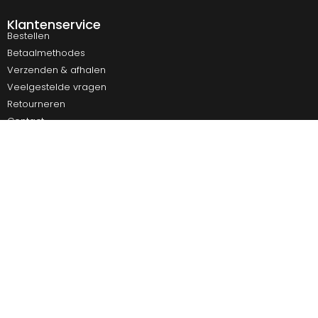
Klantenservice
Bestellen
Betaalmethodes
Verzenden & afhalen
Veelgestelde vragen
Retourneren
Contact