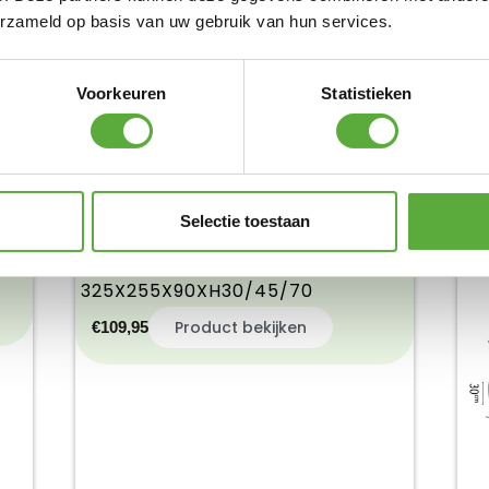
erzameld op basis van uw gebruik van hun services.
PLATINUM AEROCOVER
PL
LOUNGEBANKHOES 205X100XH70
GA
Product bekijken
€
57,95
€
Voorkeuren
Statistieken
Selectie toestaan
PLATINUM AEROCOVER
LOUNGESET PLATFORMHOES LINKS
325X255X90XH30/45/70
Product bekijken
€
109,95