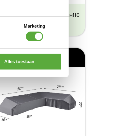
ATINUM AEROCOVER
SBARBECUE HOES 148X61XH110
Product bekijken
69,95
Marketing
Alles toestaan