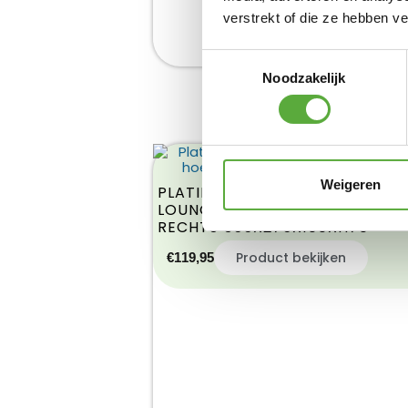
verstrekt of die ze hebben v
Toestemmingsselectie
Noodzakelijk
Weigeren
PLATINUM AEROCOVER
LOUNGESETHOES HOEKSET
RECHTS 355X275X100XH70
Product bekijken
€
119,95