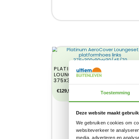
PLATINUM AEROCOVER
LOUNGESET PLATFORMHOES LI
375X300X90XH30/45/70
Product bekijken
€
129,95
Toestemming
Deze website maakt gebruik
We gebruiken cookies om cont
websiteverkeer te analyseren
media, adverteren en analys