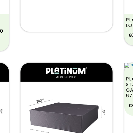
PL
LO
70
€
PL
ST
GA
67
€