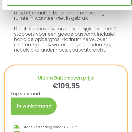
AeroCovers zijn vervaardigd van sterk en
lichtgewicht ripstop polyester. Ze zijn
makkelijk hanteerbaar en nemen weinig
ruimte in wanneer niet in gebruik.
De afdekhoes is voorzien van rijgkoord met 2
stoppers voor een goede pasvorm. Inclusief
handige opbergtas. Platinum AeroCover
stoffen zijn 100% waterdicht, de naden zijn,
net als elke ander hoes, spatwaterdicht.
Ultiem Buitenleven prijs:
€
109,95
1 op voorraad
In winkelmand
Gratis verzending vanaf €250,-*