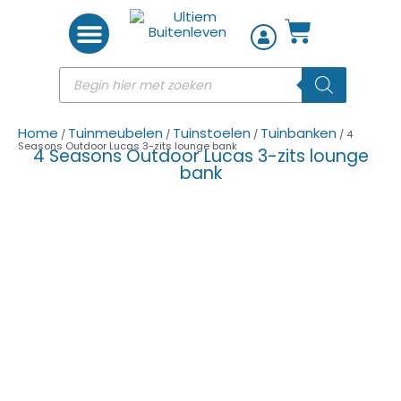
Woon accessoires
Home
Tuinmeubelen
Tuinstoelen
Tuinbanken
/
/
/
/ 4
Seasons Outdoor Lucas 3-zits lounge bank
4 Seasons Outdoor Lucas 3-zits lounge
bank