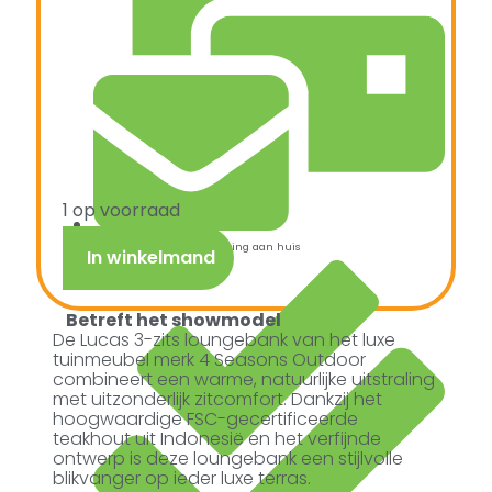
1 op voorraad
Snelle verzending & levering aan huis
In winkelmand
Betreft het showmodel
De Lucas 3-zits loungebank van het luxe
tuinmeubel merk 4 Seasons Outdoor
combineert een warme, natuurlijke uitstraling
met uitzonderlijk zitcomfort. Dankzij het
hoogwaardige FSC-gecertificeerde
teakhout uit Indonesië en het verfijnde
ontwerp is deze loungebank een stijlvolle
blikvanger op ieder luxe terras.