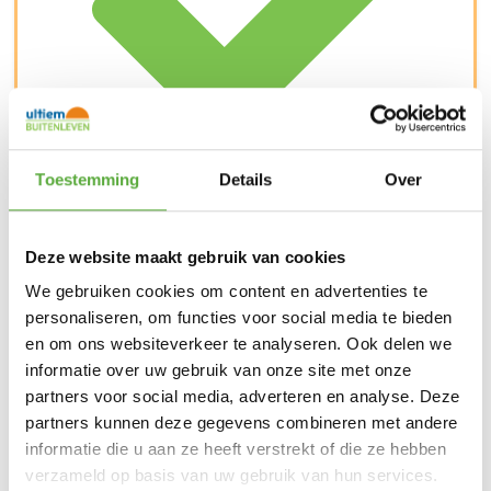
Kopersbescherming met Trusted Shops
Toestemming
Details
Over
SKU
17011
Categorie
Tuinbanken
Merk:
4 Seasons Outdoor
Merk
4 Seasons Outdoor
Deze website maakt gebruik van cookies
Kleur
Bruin
We gebruiken cookies om content en advertenties te
Kleur 2
Zand
personaliseren, om functies voor social media te bieden
en om ons websiteverkeer te analyseren. Ook delen we
Materiaal
Teak hardhout
informatie over uw gebruik van onze site met onze
Breedte
208 cm
partners voor social media, adverteren en analyse. Deze
partners kunnen deze gegevens combineren met andere
Diepte
93 cm
informatie die u aan ze heeft verstrekt of die ze hebben
verzameld op basis van uw gebruik van hun services.
Hoogte
89 cm