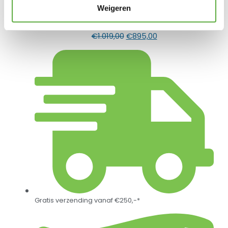
Weigeren
4 Seasons Outdoor Lucas lounge stoel
€
1.019,00
€
895,00
Gratis verzending vanaf €250,-*