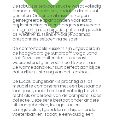
De robuuste teakconstructie wordt volledig
gemonteerd geleverd, zodat je direct kunt
genieten. Onder de zitkussens zorgen
geïntegreerde spanbanden voor extra
ondersteuning en een aangenaam verend
zitcomfort. In combinatie met de rijk gevulde
Kopersbescherming met Trusted Shops
all-weather kussens ervaar je optimaal
ontspannen, seizoen na seizoen.
De comfortabele kussens zijn uitgevoerd in
de hoogwaardige Sunproof® Volga Sand
stof. Deze luxe buitenstof is kleurvast,
weerbestendig en voelt heerlijk zacht aan.
De warme zandkleur sluit perfect aan bij de
natuurlijke uitstraling van het teakhout.
De Lucas loungebank is prachtig als los
meubel te combineren met een bestaande
loungeset, maar komt ook volledig tot zijn
recht als onderdeel van de complete Lucas-
collectie. Deze serie bestaat onder andere
uit loungebanken, loungestoelen,
diningstoelen, ligbedden en bijpassende
voetenbanken, zodat je eenvoudig een