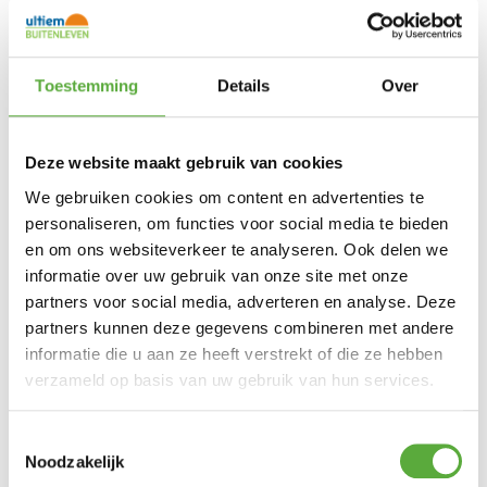
Toestemming
Details
Over
Deze website maakt gebruik van cookies
We gebruiken cookies om content en advertenties te
Ultiem Buitenleven prijs:
€
149,00
personaliseren, om functies voor social media te bieden
Gratis verzending vanaf €250,-*
en om ons websiteverkeer te analyseren. Ook delen we
Achteraf betalen mogelijk
informatie over uw gebruik van onze site met onze
Snelle verzending & levering aan huis
Kopersbescherming met Trusted Shops
partners voor social media, adverteren en analyse. Deze
Uitverkocht
partners kunnen deze gegevens combineren met andere
informatie die u aan ze heeft verstrekt of die ze hebben
De parasol heeft een groot gebruikersgemak
door het gemakkelijke opdraai mechanisme.
verzameld op basis van uw gebruik van hun services.
De grijs kleurige vierkante Syros parasol heeft
een doek afmeting van 280×280 cm en is
geschikt voor de meeste tuinen en terrassen.
Toestemmingsselectie
Noodzakelijk
Het doek is gemaakt van 100% polyester (220