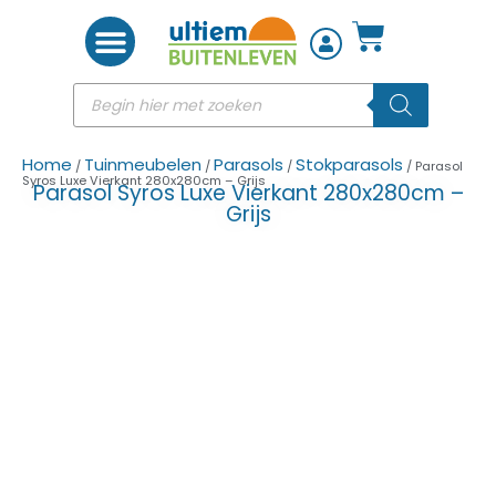
Woon accessoires
Home
Tuinmeubelen
Parasols
Stokparasols
/
/
/
/ Parasol
Syros Luxe Vierkant 280x280cm – Grijs
Parasol Syros Luxe Vierkant 280x280cm –
Grijs