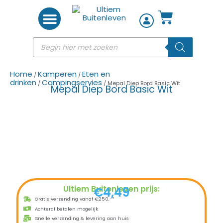
Woon accessoires
Home
Kamperen
Eten en
/
/
drinken
Campingservies
/
/ Mepal Diep Bord Basic Wit
Mepal Diep Bord Basic Wit
Ultiem Buitenleven prijs:
€
4,49
Gratis verzending vanaf €250,-*
Achteraf betalen mogelijk
Snelle verzending & levering aan huis