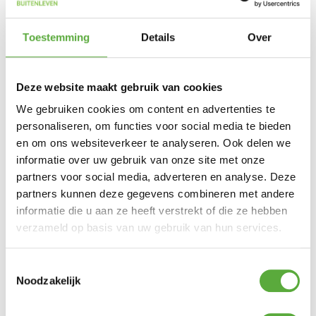
Toestemming
Details
Over
Deze website maakt gebruik van cookies
Mepal Ontbijtbord Basic P220 Ø22cm Retro Green
We gebruiken cookies om content en advertenties te
€
3,99
personaliseren, om functies voor social media te bieden
en om ons websiteverkeer te analyseren. Ook delen we
informatie over uw gebruik van onze site met onze
partners voor social media, adverteren en analyse. Deze
partners kunnen deze gegevens combineren met andere
informatie die u aan ze heeft verstrekt of die ze hebben
verzameld op basis van uw gebruik van hun services.
Toestemmingsselectie
Noodzakelijk