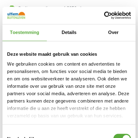
Gratis verzending vanaf €250,-*
Achteraf betalen mogelijk
Kopersbescherming met Trusted Shops
Toestemming
Details
Over
GERELATEERDE PRODUCTEN
Deze website maakt gebruik van cookies
We gebruiken cookies om content en advertenties te
personaliseren, om functies voor social media te bieden
en om ons websiteverkeer te analyseren. Ook delen we
informatie over uw gebruik van onze site met onze
partners voor social media, adverteren en analyse. Deze
partners kunnen deze gegevens combineren met andere
informatie die u aan ze heeft verstrekt of die ze hebben
verzameld op basis van uw gebruik van hun services.
Toestemmingsselectie