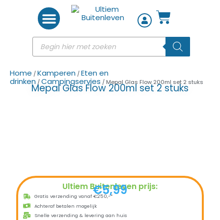
Woon accessoires
Home
Kamperen
Eten en
/
/
drinken
Campingservies
/
/ Mepal Glas Flow 200ml set 2 stuks
Mepal Glas Flow 200ml set 2 stuks
Ultiem Buitenleven prijs:
€
5,99
Gratis verzending vanaf €250,-*
Achteraf betalen mogelijk
Snelle verzending & levering aan huis