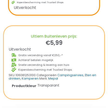
Kopersbescherming met Trusted Shops
Uitverkocht
Ultiem Buitenleven prijs:
€
5,99
Uitverkocht
Gratis verzending vanaf €250,-*
Achteraf betalen mogelijk
Snelle verzending & levering aan huis
Kopersbescherming met Trusted Shops
SKU
106081253100
Categorieën
Campingservies
,
Eten en
drinken
,
Kamperen
Merk:
Mepal
Transparant
Productkleur