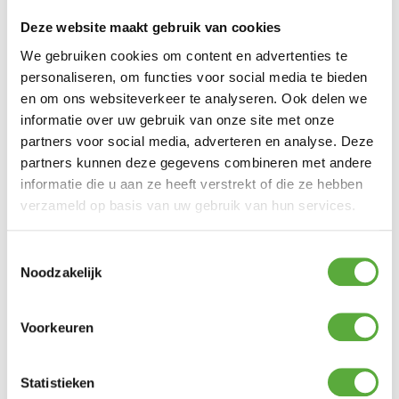
Gratis verzending vanaf €250,-*
Deze website maakt gebruik van cookies
Achteraf betalen mogelijk
Kopersbescherming met Trusted Shops
We gebruiken cookies om content en advertenties te
personaliseren, om functies voor social media te bieden
GERELATEERDE PRODUCTEN
en om ons websiteverkeer te analyseren. Ook delen we
informatie over uw gebruik van onze site met onze
partners voor social media, adverteren en analyse. Deze
partners kunnen deze gegevens combineren met andere
Bo-Camp Boogstokken Fiberglas reparatieset 4x50cm
Ø11mm
informatie die u aan ze heeft verstrekt of die ze hebben
€
9,95
verzameld op basis van uw gebruik van hun services.
Mepal Wijnglas 300 ml Set 2 stuks
Toestemmingsselectie
€
7,99
Noodzakelijk
Fiamma Deurvangers Grijs
Voorkeuren
€
6,99
Bo-Camp Anti aanbak folie diameter 48cm
Statistieken