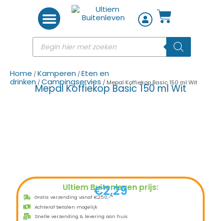
Woon accessoires
Home
Kamperen
Eten en
/
/
drinken
Campingservies
/
/ Mepal Koffiekop Basic 150 ml Wit
Mepal Koffiekop Basic 150 ml Wit
Ultiem Buitenleven prijs:
€
2,29
Gratis verzending vanaf €250,-*
Achteraf betalen mogelijk
Snelle verzending & levering aan huis