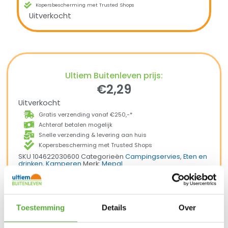
Kopersbescherming met Trusted Shops
Uitverkocht
Ultiem Buitenleven prijs:
€
2,29
Uitverkocht
Gratis verzending vanaf €250,-*
Achteraf betalen mogelijk
Snelle verzending & levering aan huis
Kopersbescherming met Trusted Shops
SKU
104622030600
Categorieën
Campingservies
,
Eten en
drinken
,
Kamperen
Merk:
Mepal
Wit
Productkleur
Toestemming
Details
Over