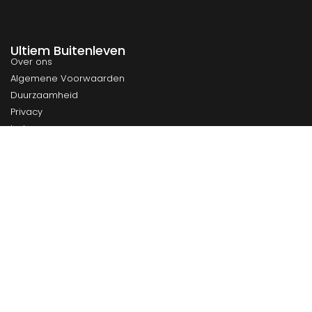
Ultiem Buitenleven
Over ons
Algemene Voorwaarden
Duurzaamheid
Privacy
Instagram
Facebook