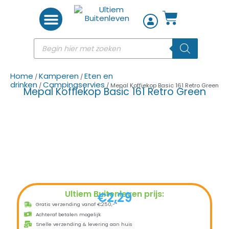
Woon accessoires
Home
Kamperen
Eten en
/
/
drinken
Campingservies
/
/ Mepal Koffiekop Basic 161 Retro Green
Mepal Koffiekop Basic 161 Retro Green
Ultiem Buitenleven prijs:
€
2,29
Gratis verzending vanaf €250,-*
Achteraf betalen mogelijk
Snelle verzending & levering aan huis