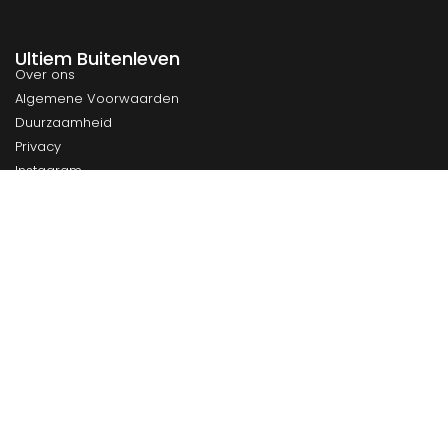
Ultiem Buitenleven
Over ons
Algemene Voorwaarden
Duurzaamheid
Privacy
Instagram
Facebook