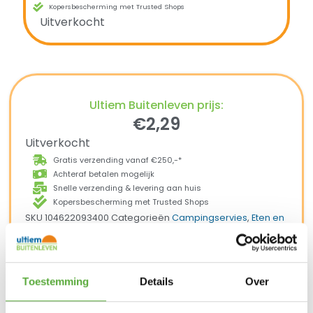
Kopersbescherming met Trusted Shops
Uitverkocht
Ultiem Buitenleven prijs:
€
2,29
Uitverkocht
Gratis verzending vanaf €250,-*
Achteraf betalen mogelijk
Snelle verzending & levering aan huis
Kopersbescherming met Trusted Shops
SKU
104622093400
Categorieën
Campingservies
,
Eten en
drinken
,
Kamperen
Merk:
Mepal
retro green
Productkleur
Toestemming
Details
Over