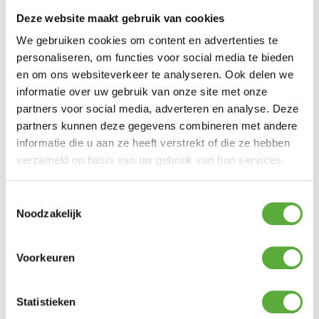
Deze website maakt gebruik van cookies
Gratis verzending vanaf €250,-*
Achteraf betalen mogelijk
We gebruiken cookies om content en advertenties te
Kopersbescherming met Trusted Shops
personaliseren, om functies voor social media te bieden
en om ons websiteverkeer te analyseren. Ook delen we
GERELATEERDE PRODUCTEN
informatie over uw gebruik van onze site met onze
partners voor social media, adverteren en analyse. Deze
partners kunnen deze gegevens combineren met andere
123 Products Wasborstel WDL Bileve PBT 3×140 cm
informatie die u aan ze heeft verstrekt of die ze hebben
€
64,99
verzameld op basis van uw gebruik van hun services.
Bo-Camp Legkast Deluxe laag 97x57x47cm
Toestemmingsselectie
€
129,95
Noodzakelijk
123 Products Superwax UV met Supersprayer
Voorkeuren
€
19,99
Mepal transparante beker 250 ml
Statistieken
€
2,29