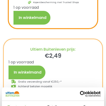
Kopersbescherming met Trusted Shops
1 op voorraad
In winkelmand
Ultiem Buitenleven prijs:
€
2,49
1 op voorraad
In winkelmand
Gratis verzending vanaf €250,-*
Achteraf betalen mogelijk
Snelle verzending & levering aan huis
Kopersbescherming met Trusted Shops
SKU
104625030600
Categorieën
Campingservies
,
Eten en
drinken
,
Kamperen
Merk:
Mepal