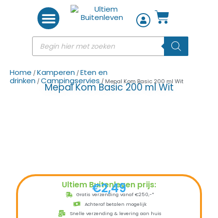
Woon accessoires
Home
Kamperen
Eten en
/
/
drinken
Campingservies
/
/ Mepal Kom Basic 200 ml Wit
Mepal Kom Basic 200 ml Wit
Ultiem Buitenleven prijs:
€
2,49
Gratis verzending vanaf €250,-*
Achteraf betalen mogelijk
Snelle verzending & levering aan huis