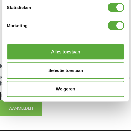
€
17,99
Statistieken
Gently Teerverwijderaar
Marketing
€
13,95
Je hebt nog geen product bekeken.
Alles toestaan
Meld je aan voor onze nieuwsbrief
Selectie toestaan
Exclusieve aanbiedingen, nieuws en advies elke maand in
jouw mailbox.
Weigeren
AANMELDEN