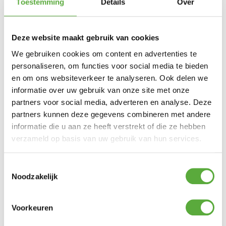
Toestemming
Details
Over
Wit
Productkleur
Deze website maakt gebruik van cookies
We gebruiken cookies om content en advertenties te
personaliseren, om functies voor social media te bieden
Gratis verzending vanaf €250,-*
en om ons websiteverkeer te analyseren. Ook delen we
Achteraf betalen mogelijk
informatie over uw gebruik van onze site met onze
Kopersbescherming met Trusted Shops
partners voor social media, adverteren en analyse. Deze
GERELATEERDE PRODUCTEN
partners kunnen deze gegevens combineren met andere
informatie die u aan ze heeft verstrekt of die ze hebben
verzameld op basis van uw gebruik van hun services.
Mepal Kom Bacic 200 ml Ocean Blue
€
2,49
Toestemmingsselectie
Noodzakelijk
Bo-Camp Dutch Oven 6QT Urban Outdoor
€
49,95
Voorkeuren
123 Products Polijstpasta fijn in pot 540 gram