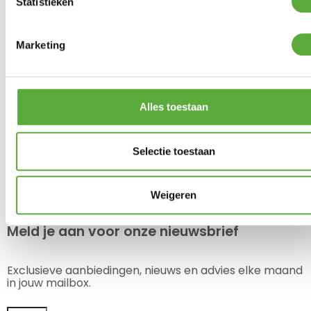
Statistieken
€
1.198,00
Marketing
1
2
3
4
5
Alles toestaan
6
→
Selectie toestaan
Je hebt nog geen product bekeken.
Weigeren
Meld je aan voor onze nieuwsbrief
Exclusieve aanbiedingen, nieuws en advies elke maand
in jouw mailbox.