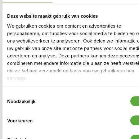
Deze website maakt gebruik van cookies
We gebruiken cookies om content en advertenties te
SUNS Nappa tuinstoel –
Vivaro 5 delige hoek
Camel sand | Misty rope |
personaliseren, om functies voor social media te bieden en 
loungeset – Brons
Seashell bouclé
ons websiteverkeer te analyseren. Ook delen we informatie 
€
5.999,00
€
599,00
uw gebruik van onze site met onze partners voor social medi
adverteren en analyse. Deze partners kunnen deze gegeven
combineren met andere informatie die u aan ze heeft verstrek
die ze hebben verzameld op basis van uw gebruik van hun
services.
SUNS Vivaro 5-delige
SUNS Tosca 3-zits
loungeset – Brons
loungebank – Camel
Sand
€
4.999,00
Toestemmingsselectie
€
1.299,00
Noodzakelijk
Voorkeuren
SUNS Casto High Back
loungestoel + hocker