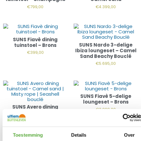
€
799,00
€
4.399,00
SUNS Fiavè dining
SUNS Nardo 3-delige
tuinstoel – Brons
Ibiza loungeset – Camel
€
399,00
Sand Beachy Bouclé
€
5.695,00
SUNS Fiavè 5-delige
loungeset – Brons
SUNS Avero dining
€
3.999,00
tuinstoel – Camel sand |
Misty rope | Seashell
bouclé
€
799,00
Toestemming
Details
Over