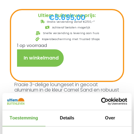
Ultiem Buitenleven prijs:
€
5.695,00
Gratis verzending vanaf €250,-*
Achteraf betalen mogelijk
Snelle verzending & levering aan huis
Kopersbescherming met Trusted Shops
1 op voorraad
In winkelmand
Fraaie 3-delige loungeset in gecoat
aluminium in de kleur Camel Sand en robuust
teak met industriële uitstraling.
Teak vormt de stevige en weerbestendige
basis van deze loungeset.
De poten van aluminium zorgen voor de
Toestemming
Details
Over
stoere looks en degelijke constructie.
De rugleuningen van aluminium met een
coating in dezelfde kleur als het frame, zijn