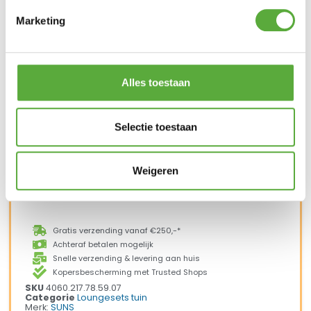
Zithoogte: 46 cm – Zitdiepte: 57 cm – Zit
Marketing
breedte: 190 cm
– 1x Loungetafel rechthoek: Lengte x breedte:
140 x 80 cm – Hoogte: 35,5 cm
Alles toestaan
Ultiem Buitenleven prijs:
Selectie toestaan
€
5.695,00
1 op voorraad
Weigeren
In winkelmand
Gratis verzending vanaf €250,-*
Achteraf betalen mogelijk
Snelle verzending & levering aan huis
Kopersbescherming met Trusted Shops
SKU
4060.217.78.59.07
Categorie
Loungesets tuin
Merk:
SUNS