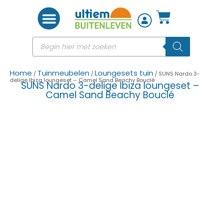
Woon accessoires
Home
Tuinmeubelen
Loungesets tuin
/
/
/ SUNS Nardo 3-
delige Ibiza loungeset – Camel Sand Beachy Bouclé
SUNS Nardo 3-delige Ibiza loungeset –
Camel Sand Beachy Bouclé