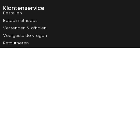
Klantenservice
Bestellen
Betaalmethodes
Verzenden & afhalen
Veelgestelde vragen
Retourneren
Contact