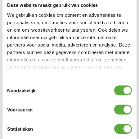
voorzien van onze innovatieve kussenfixatie.
Deze website maakt gebruik van cookies
Dankzij de lus aan de kussens en het houten
staafje is hinderlijk wegglijden van de
We gebruiken cookies om content en advertenties te
kussens verleden tijd.
personaliseren, om functies voor social media te bieden
en om ons websiteverkeer te analyseren. Ook delen we
De loungetafel sluit naadloos aan in het
ontwerp.
informatie over uw gebruik van onze site met onze
partners voor social media, adverteren en analyse. Deze
SUNS Nardo is een eyecatcher en een uiterst
partners kunnen deze gegevens combineren met andere
comfortabele loungeset. De kussens zijn
uitgevoerd in de premium weerbestendige
informatie die u aan ze heeft verstrekt of die ze hebben
stof Sunproof® in de kleur Beachy Bouclé.
verzameld op basis van uw gebruik van hun services.
Bouclé geeft buiten een nieuw gevoel van
luxe. Deze premium buitenstof voelt zacht en
rijk aan, met een verfijnde structuur die
Toestemmingsselectie
comfort zichtbaar maakt. Geïnspireerd op
Noodzakelijk
toonaangevende interieurtrends vervaagt
bouclé de grens tussen binnen en buiten.
Warm, uitnodigend en verrassend
weerbestendig. Zo wordt ontspannen buiten
Voorkeuren
net zo elegant als binnen.
Opstelling:
Statistieken
– 2x 3-zitsbank met zijtafel en hoek: Breedte
x diepte: 264 x 90 cm – Hoogte: 88 cm –