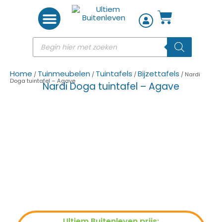
Woon accessoires
Home
Tuinmeubelen
Tuintafels
Bijzettafels
/
/
/
/ Nardi
Doga tuintafel – Agave
Nardi Doga tuintafel – Agave
Ultiem Buitenleven prijs: