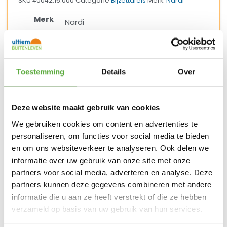
SKU
40042.16.000
Categorie
Bijzettafels
Merk:
Nardi
Merk
Nardi
Kleur
Groen
Materiaal
Kunstof
Toestemming
Details
Over
Breedte
50 cm
Hoogte
40 cm
Deze website maakt gebruik van cookies
SKU
40042.16.000
We gebruiken cookies om content en advertenties te
personaliseren, om functies voor social media te bieden
en om ons websiteverkeer te analyseren. Ook delen we
informatie over uw gebruik van onze site met onze
partners voor social media, adverteren en analyse. Deze
BIJPASSENDE ACCESSOIRES EN ALTERNATIEVE
partners kunnen deze gegevens combineren met andere
PRODUCTEN
informatie die u aan ze heeft verstrekt of die ze hebben
verzameld op basis van uw gebruik van hun services.
Nardi Doga relax tuinstoel – Agave