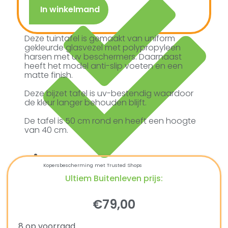
In winkelmand
Deze tuintafel is gemaakt van uniform
gekleurde glasvezel met polypropyleen
harsen met uv beschermers. Daarnaast
heeft het model anti-slip voeten en een
matte finish.
Deze bijzet tafel is uv-bestendig waardoor
de kleur langer behouden blijft.
De tafel is 50 cm rond en heeft een hoogte
van 40 cm.
Kopersbescherming met Trusted Shops
Ultiem Buitenleven prijs:
€
79,00
8 op voorraad