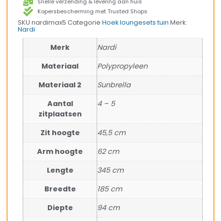
Snelle verzending & levering aan huis
Kopersbescherming met Trusted Shops
SKU
nardimax5
Categorie
Hoek loungesets tuin
Merk:
Nardi
Merk
Nardi
Materiaal
Polypropyleen
Materiaal 2
Sunbrella
Aantal
4 – 5
zitplaatsen
Zit hoogte
45,5 cm
Arm hoogte
62 cm
Lengte
345 cm
Breedte
185 cm
Diepte
94 cm