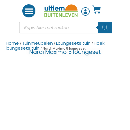
Woon accessoires
Home
Tuinmeubelen
Loungesets tuin
Hoek
/
/
/
loungesets tuin
/ Nardi Maximo 5 loungeset
Nardi Maximo 5 loungeset