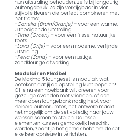
hun uitstraling behouden, zelfs bij langdurig
buitengebruik. Ze zijn verkrijgbaar in vier
stijlvolle kleuren die perfect combineren met
het frame:
-Canella (Bruin/Oranje)
– voor een warme,
uitnodigende uitstraling
-Timo (Groen)
– voor een frisse, natuurlijke
toets
-Lava (Grijs)
– voor een moderne, verfijnde
uitstraling
-Perla (Zand)
– voor een rustige,
zandkleurige afwerking
Modulair en Flexibel
De Maximo 5 loungeset is modulair, wat
betekent dat jij de opstelling kunt bepalen!
Of je nu een hoekbank wilt creëren voor
gezellige avonden met vrienden, of een
meer open loungebank nodig hebt voor
kleinere buitenruimtes, het ontwerp maakt
het mogelijk om de set volledig naar jouw
wensen samen te stellen. De losse
elementen kunnen gemakkelijk herschikt
worden, zodat je het gemak hebt om de set
elke keer opnieuw in te richten.