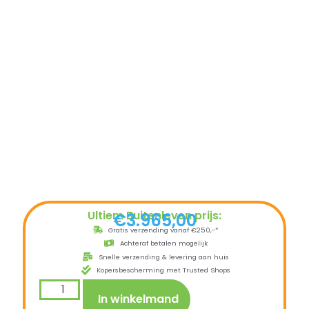
Ultiem Buitenleven prijs:
€
3.965,00
Gratis verzending vanaf €250,-*
Achteraf betalen mogelijk
Snelle verzending & levering aan huis
Kopersbescherming met Trusted Shops
In winkelmand