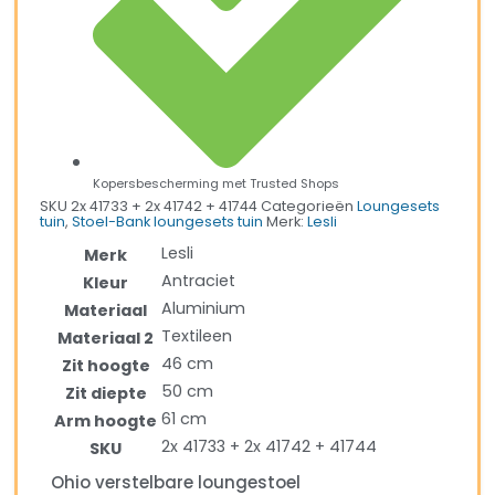
Kopersbescherming met Trusted Shops
SKU
2x 41733 + 2x 41742 + 41744
Categorieën
Loungesets
tuin
,
Stoel-Bank loungesets tuin
Merk:
Lesli
Lesli
Merk
Antraciet
Kleur
Aluminium
Materiaal
Textileen
Materiaal 2
46 cm
Zit hoogte
50 cm
Zit diepte
61 cm
Arm hoogte
2x 41733 + 2x 41742 + 41744
SKU
Ohio verstelbare loungestoel