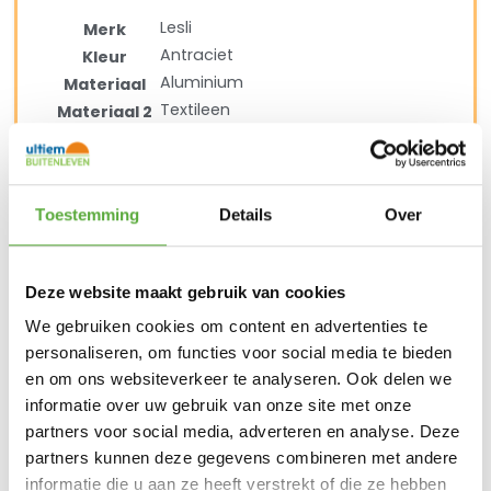
Lesli
Merk
Antraciet
Kleur
Aluminium
Materiaal
Textileen
Materiaal 2
72 cm
Breedte
81 cm
Diepte
98 cm
Hoogte
Toestemming
Details
Over
46 cm
Zit hoogte
61 cm
Arm hoogte
41733
SKU
Deze website maakt gebruik van cookies
50 cm
Zit diepte
We gebruiken cookies om content en advertenties te
Bijzet tuintafel Down Town/Ohio 50x50cm
personaliseren, om functies voor social media te bieden
Lesli
Merk
en om ons websiteverkeer te analyseren. Ook delen we
Antraciet
informatie over uw gebruik van onze site met onze
Kleur
Aluminium
partners voor social media, adverteren en analyse. Deze
Materiaal
partners kunnen deze gegevens combineren met andere
Keramiek
Materiaal 2
informatie die u aan ze heeft verstrekt of die ze hebben
50 cm
Lengte