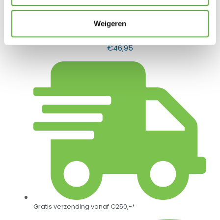
Weigeren
Platinum AeroCover Loungestoelhoes hoge rug
80x90xH65/90
€
46,95
Gratis verzending vanaf €250,-*