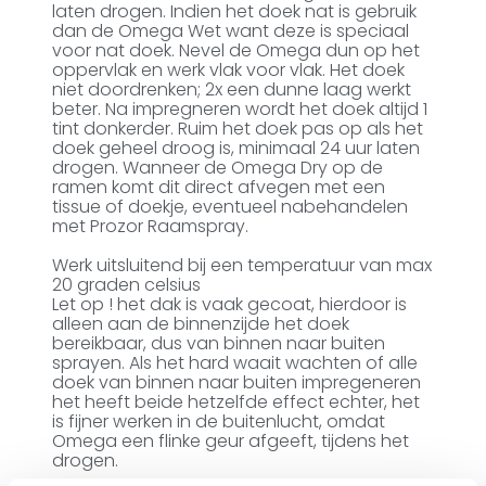
laten drogen. Indien het doek nat is gebruik
dan de Omega Wet want deze is speciaal
voor nat doek. Nevel de Omega dun op het
oppervlak en werk vlak voor vlak. Het doek
niet doordrenken; 2x een dunne laag werkt
beter. Na impregneren wordt het doek altijd 1
tint donkerder. Ruim het doek pas op als het
doek geheel droog is, minimaal 24 uur laten
drogen. Wanneer de Omega Dry op de
ramen komt dit direct afvegen met een
tissue of doekje, eventueel nabehandelen
met Prozor Raamspray.
Werk uitsluitend bij een temperatuur van max
20 graden celsius
Let op ! het dak is vaak gecoat, hierdoor is
alleen aan de binnenzijde het doek
bereikbaar, dus van binnen naar buiten
sprayen. Als het hard waait wachten of alle
doek van binnen naar buiten impregeneren
het heeft beide hetzelfde effect echter, het
is fijner werken in de buitenlucht, omdat
Omega een flinke geur afgeeft, tijdens het
drogen.