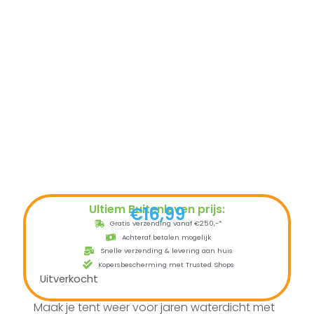
Ultiem Buitenleven prijs:
€
16,99
Gratis verzending vanaf €250,-*
Achteraf betalen mogelijk
Snelle verzending & levering aan huis
Kopersbescherming met Trusted Shops
Uitverkocht
Maak je tent weer voor jaren waterdicht met