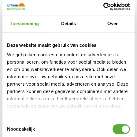
Bestel Omega dry waterdichting van 123
Products en andere onderhoud- en
schoonmaakmiddelen voor je tent
eenvoudig bij Ultiem Buitenleven.
Toestemming
Details
Over
Deze website maakt gebruik van cookies
Ultiem Buitenleven prijs:
We gebruiken cookies om content en advertenties te
€
16,99
personaliseren, om functies voor social media te bieden
Uitverkocht
en om ons websiteverkeer te analyseren. Ook delen we
Gratis verzending vanaf €250,-*
informatie over uw gebruik van onze site met onze
Achteraf betalen mogelijk
partners voor social media, adverteren en analyse. Deze
Snelle verzending & levering aan huis
partners kunnen deze gegevens combineren met andere
Kopersbescherming met Trusted Shops
SKU
55000064
informatie die u aan ze heeft verstrekt of die ze hebben
Categorieën
Huishouden
,
Kamperen
,
Schoonmaak en
verzameld op basis van uw gebruik van hun services.
onderhoud
,
Tent accessoires
,
Tent onderhoud
Merk:
123 Products
Merk
Toestemmingsselectie
Noodzakelijk
123 Products