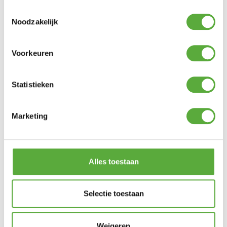
Toestemmingsselectie
Noodzakelijk
Voorkeuren
Statistieken
Marketing
Omega dry waterdichting 5 liter
Product bekijken
€
74,99
Alles toestaan
Selectie toestaan
Weigeren