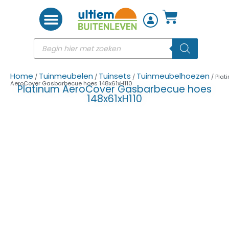
Woon accessoires
Home
Tuinmeubelen
Tuinsets
Tuinmeubelhoezen
/
/
/
/ Plat
AeroCover Gasbarbecue hoes 148x61xH110
Platinum AeroCover Gasbarbecue hoes
148x61xH110