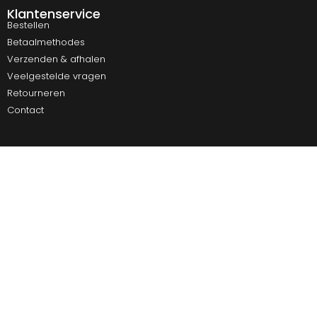
Klantenservice
Bestellen
Betaalmethodes
Verzenden & afhalen
Veelgestelde vragen
Retourneren
Contact