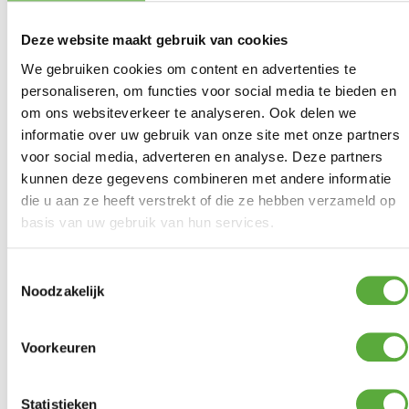
Deze website maakt gebruik van cookies
We gebruiken cookies om content en advertenties te
personaliseren, om functies voor social media te bieden en
om ons websiteverkeer te analyseren. Ook delen we
Ultiem Buitenleven prijs:
€
69,95
informatie over uw gebruik van onze site met onze partners
Gratis verzending vanaf €250,-*
voor social media, adverteren en analyse. Deze partners
Achteraf betalen mogelijk
kunnen deze gegevens combineren met andere informatie
Snelle verzending & levering aan huis
die u aan ze heeft verstrekt of die ze hebben verzameld op
Kopersbescherming met Trusted Shops
basis van uw gebruik van hun services.
3 op voorraad
In winkelmand
Toestemmingsselectie
Noodzakelijk
Platinum AeroCover gasbarbecuehoes.
Voorkeuren
Ademende hoes voor barbecues maat L.
Universele buitenkeukenhoes.
Statistieken