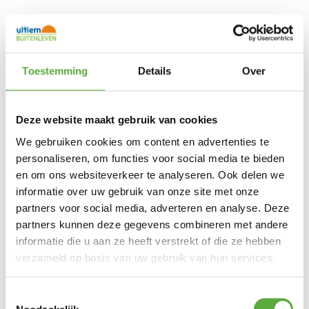
Toestemming
Details
Over
Deze website maakt gebruik van cookies
Ultiem Buitenleven prijs:
€
99,00
We gebruiken cookies om content en advertenties te
Gratis verzending vanaf €250,-*
personaliseren, om functies voor social media te bieden
Achteraf betalen mogelijk
en om ons websiteverkeer te analyseren. Ook delen we
Snelle verzending & levering aan huis
Kopersbescherming met Trusted Shops
informatie over uw gebruik van onze site met onze
Uitverkocht
partners voor social media, adverteren en analyse. Deze
partners kunnen deze gegevens combineren met andere
Deze push-up parasol is makkelijk in hoogte
te verstellen d.m.v. een draaiknop. Ook heeft
informatie die u aan ze heeft verstrekt of die ze hebben
deze parasol een windvang en een
verzameld op basis van uw gebruik van hun services.
kniksysteem. Dit in combinatie met het in
hoogte te verstellen maakt dit een
gemakkelijk te bedienen parasol.
Toestemmingsselectie