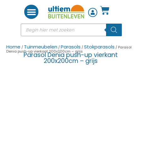
Woon accessoires
Home
Tuinmeubelen
Parasols
Stokparasols
/
/
/
/ Parasol
Denia push-up vierkant 200x200cm – grijs
Parasol Denia push-up vierkant
200x200cm – grijs