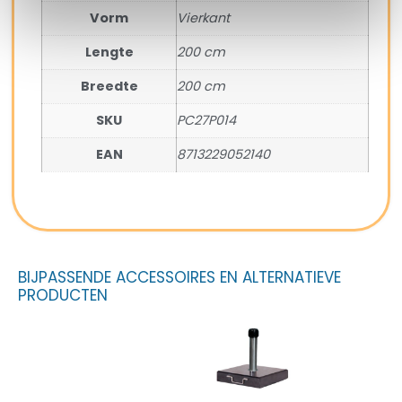
Vorm
Vierkant
Lengte
200 cm
Breedte
200 cm
SKU
PC27P014
EAN
8713229052140
BIJPASSENDE ACCESSOIRES EN ALTERNATIEVE
PRODUCTEN