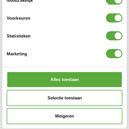
Noodzakelijk
* wordt geleverd exclusief parasolvoet
Voorkeuren
Ultiem Buitenleven prijs:
Statistieken
€
99,00
Uitverkocht
Gratis verzending vanaf €250,-*
Marketing
Achteraf betalen mogelijk
Snelle verzending & levering aan huis
Kopersbescherming met Trusted Shops
SKU
PC27P014
Categorieën
Parasols
,
Stokparasols
Merk:
Alles toestaan
Madison
Merk
Madison
Selectie toestaan
Kleur
Grijs
Materiaal
Polyester
Weigeren
Materiaal 2
aluminium