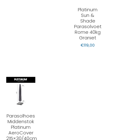
Platinum
Sun &
Shade
Parasolvoet
Rome 40kg
Graniet
€
119,00
Parasolhoes
Middenstok
Platinum
AeroCover
215×30/40cm