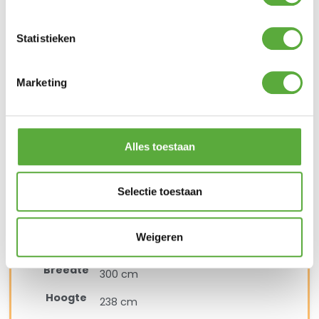
Statistieken
Kopersbescherming met Trusted Shops
Marketing
SKU
7104
Categorieën
Parasols
,
Stokparasols
Merk:
Platinum Casual Living
Merk
Platinum
Alles toestaan
Kleur
Antraciet
Materiaal
Aluminium
Selectie toestaan
Materiaal 2
Polyester
Weigeren
Vorm
Rond
Breedte
300 cm
Hoogte
238 cm