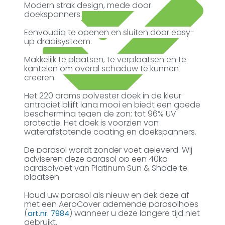
Modern strak design, mede door
doekspanners.
Eenvoudig te openen en sluiten door easy-
up draaisysteem.
Makkelijk te plaatsen, te verplaatsen en te
kantelen om overal schaduw te kunnen
creëren.
Het 220 grams polyester doek in de kleur
antraciet blijft lang mooi en biedt een goede
bescherming tegen de zon; tot 96% UV
Kopersbescherming met Trusted Shops
protectie. Het doek is voorzien van
waterafstotende coating en doekspanners.
De parasol wordt zonder voet geleverd. Wij
adviseren deze parasol op een 40kg
parasolvoet van Platinum Sun & Shade te
plaatsen.
Houd uw parasol als nieuw en dek deze af
met een AeroCover ademende parasolhoes
(
) wanneer u deze langere tijd niet
art.nr. 7984
gebruikt.