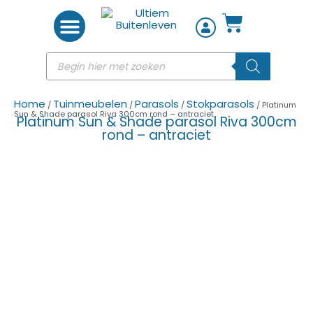
Woon accessoires
Home
Tuinmeubelen
Parasols
Stokparasols
/
/
/
/ Platinum
Sun & Shade parasol Riva 300cm rond – antraciet
Platinum Sun & Shade parasol Riva 300cm
rond – antraciet