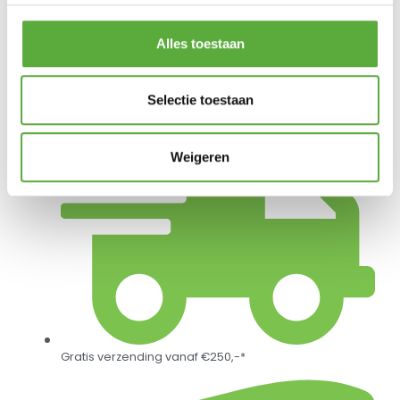
Parasolhoes Middenstok Platinum AeroCover
215×30/40cm
Alles toestaan
€
32,95
Selectie toestaan
Weigeren
Gratis verzending vanaf €250,-*