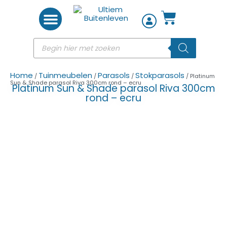
Woon accessoires
Home
Tuinmeubelen
Parasols
Stokparasols
/
/
/
/ Platinum
Sun & Shade parasol Riva 300cm rond – ecru
Platinum Sun & Shade parasol Riva 300cm
rond – ecru