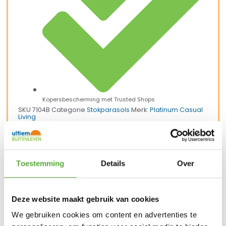
Kopersbescherming met Trusted Shops
SKU
7104B
Categorie
Stokparasols
Merk:
Platinum Casual
Living
Merk
Platinum
Productkleur
ecru
Toestemming
Details
Over
Kleur
Ecru
Materiaal
Aluminium
Deze website maakt gebruik van cookies
Materiaal 2
We gebruiken cookies om content en advertenties te
Polyester