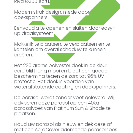
Riva Ø300 ecru.
Modern strak design, mede door
doekspanners.
Eenvoudig te openen en sluiten door easy-
up draaisysteem.
Makkelijk te plaatsen, te verplaatsen en te
kantelen om overal schaduw te kunnen
creëren.
Het 220 grams polyester doek in de kleur
ecru blijft lang mooi en biedt een goede
Kopersbescherming met Trusted Shops
bescherming tegen de zon; tot 96% UV
protectie. Het doek is voorzien van
waterafstotende coating en doekspanners.
De parasol wordt zonder voet geleverd. Wij
adviseren deze parasol op een 40kg
parasolvoet van Platinum Sun & Shade te
plaatsen.
Houd uw parasol als nieuw en dek deze af
met een AeroCover ademende parasolhoes