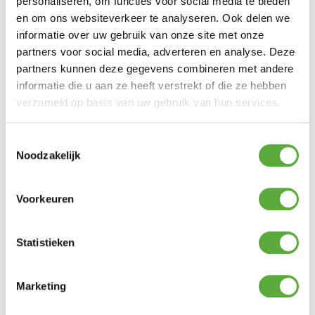
personaliseren, om functies voor social media te bieden
Vorm
Rond
en om ons websiteverkeer te analyseren. Ook delen we
informatie over uw gebruik van onze site met onze
Breedte
300 cm
partners voor social media, adverteren en analyse. Deze
Hoogte
partners kunnen deze gegevens combineren met andere
238 cm
informatie die u aan ze heeft verstrekt of die ze hebben
SKU
7104B
verzameld op basis van uw gebruik van hun services.
EAN
8717591770497
Toestemmingsselectie
Noodzakelijk
Voorkeuren
BIJPASSENDE ACCESSOIRES EN ALTERNATIEVE
PRODUCTEN
Statistieken
Platinum Sun & Shade Parasolvoet Rome 40kg
Graniet
Marketing
€
119,00