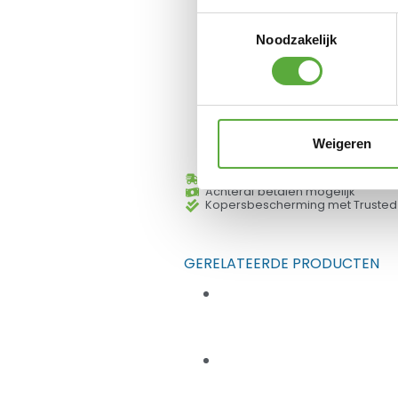
Para
Toestemmingsselectie
Noodzakelijk
Pl
Weigeren
Gratis verzending vanaf €250,-*
Achteraf betalen mogelijk
Kopersbescherming met Trusted
GERELATEERDE PRODUCTEN