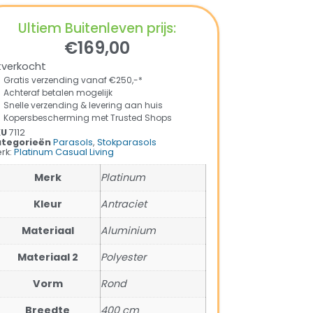
Ultiem Buitenleven prijs:
€
169,00
tverkocht
Gratis verzending vanaf €250,-*
Achteraf betalen mogelijk
Snelle verzending & levering aan huis
Kopersbescherming met Trusted Shops
KU
7112
tegorieën
Parasols
,
Stokparasols
rk:
Platinum Casual Living
Merk
Platinum
Kleur
Antraciet
Materiaal
Aluminium
Materiaal 2
Polyester
Vorm
Rond
Breedte
400 cm