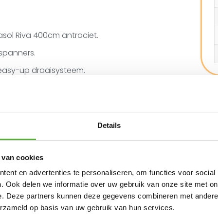
sol Riva 400cm antraciet.
spanners.
 easy-up draaisysteem.
 om overal schaduw te kunnen creëren.
ur antraciet blijft lang mooi en biedt een goede
protectie. Het doek is voorzien van
nners.
Details
d. Wij adviseren deze parasol op een 60kg
 te plaatsen.
 van cookies
eze af met een AeroCover ademende
ent en advertenties te personaliseren, om functies voor social
ze langere tijd niet gebruikt.
. Ook delen we informatie over uw gebruik van onze site met on
e. Deze partners kunnen deze gegevens combineren met andere i
N ALTERNATIEVE PRODUCTEN
erzameld op basis van uw gebruik van hun services.