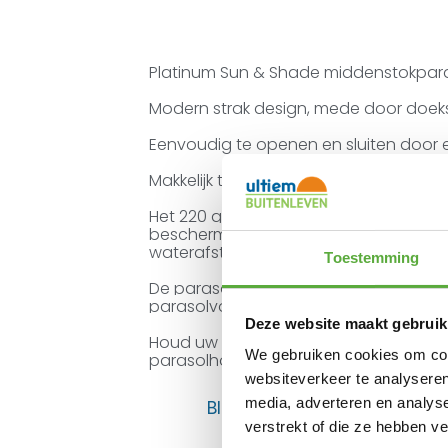
Platinum Sun & Shade middenstokpara
Modern strak design, mede door doek
Eenvoudig te openen en sluiten door
Makkelijk te plaatsen, te verplaatsen
Het 220 grams polyester doek in de kle
bescherming tegen de zon; tot 96% UV 
waterafstotende coating en doekspa
Toestemming
De parasol wordt zonder voet gelever
parasolvoet van Platinum Sun & Shade
Deze website maakt gebruik
Houd uw parasol als nieuw en dek d
We gebruiken cookies om cont
parasolhoes (
) wanneer u de
art.nr. 7984
websiteverkeer te analyseren
media, adverteren en analys
BIJPASSENDE ACCESSOIRES E
verstrekt of die ze hebben v