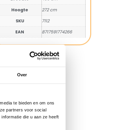
Hoogte
272 cm
SKU
7112
EAN
8717591774266
Over
 media te bieden en om ons
ze partners voor social
nformatie die u aan ze heeft