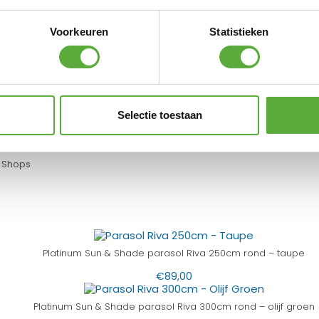
solhoes Middenstok Platinum AeroCover 215
Voorkeuren
Statistieken
€
32,95
atinum Sun & Shade Parasolvoet Rome 60kg 
€
149,00
Selectie toestaan
 Shops
Platinum Sun & Shade parasol Riva 250cm rond – taupe
€
89,00
Platinum Sun & Shade parasol Riva 300cm rond – olijf groen