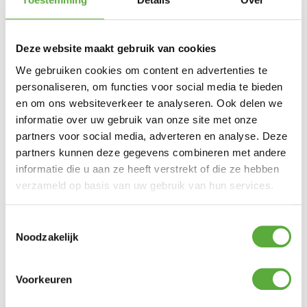
verlengd.
Platinum AeroCover bbq hoezen zijn
ademend, waterbestendig, reduceren
Deze website maakt gebruik van cookies
condensvorming en gaan roestvorming
tegen. De stof heeft een hoge kleurechtheid
We gebruiken cookies om content en advertenties te
dankzij de door en door geverfde vezels.
personaliseren, om functies voor social media te bieden
Een Platinum AeroCover barbecue hoes
verlengt de levensduur van uw kamado BBQ.
en om ons websiteverkeer te analyseren. Ook delen we
Platinum AeroCover stoffen zijn 100%
informatie over uw gebruik van onze site met onze
waterdicht, de naden zijn spatwaterdicht.
partners voor social media, adverteren en analyse. Deze
O.a. geschikt voor Big Green Egg Large
partners kunnen deze gegevens combineren met andere
zonder Mates/zijbladen en de The Bastard
informatie die u aan ze heeft verstrekt of die ze hebben
Large Solo of Kamado modellen kleiner dan
verzameld op basis van uw gebruik van hun services.
70cm doorsnede.
De beschermhoes past ook over andere
kamado's met een maximale omtrek van 220
Toestemmingsselectie
cm op het breedste punt, inclusief modellen
Noodzakelijk
die zijn uitgerust met zijbladen, zolang de
totale omtrek niet wordt overschreden.
Voorkeuren