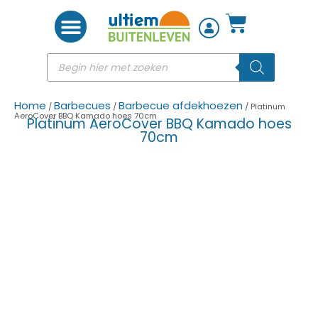
Woon accessoires
Home
Barbecues
Barbecue afdekhoezen
/
/
/ Platinum
AeroCover BBQ Kamado hoes 70cm
Platinum AeroCover BBQ Kamado hoes
70cm