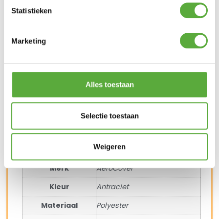
Ultiem Buitenleven prijs:
Statistieken
€
59,95
6 op voorraad
Marketing
In winkelmand
Alles toestaan
Gratis verzending vanaf €250,-*
Achteraf betalen mogelijk
Snelle verzending & levering aan huis
Selectie toestaan
Kopersbescherming met Trusted Shops
SKU
7876
Categorieën
Barbecue afdekhoezen
,
Big Green Egg
accessoires
Weigeren
Merk:
Aerocover
Merk
AeroCover
Kleur
Antraciet
Materiaal
Polyester