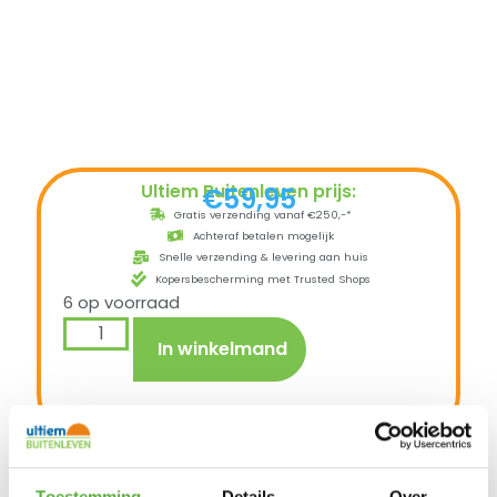
Ultiem Buitenleven prijs:
€
59,95
Gratis verzending vanaf €250,-*
Achteraf betalen mogelijk
Snelle verzending & levering aan huis
Kopersbescherming met Trusted Shops
6 op voorraad
In winkelmand
Door het gebruik van AeroCover blijft uw
Kamado BBQ schoon, wordt slijtage beperkt,
verkleuring tegen gegaan en de levensduur
Toestemming
Details
Over