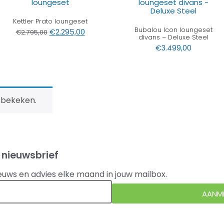
Kettler Prato loungeset
Bubalou Icon loungeset
€
2.295,00
€
2.795,00
divans – Deluxe Steel
€
3.499,00
 bekeken.
 nieuwsbrief
euws en advies elke maand in jouw mailbox.
AANM