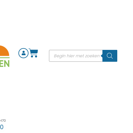
xH70
70