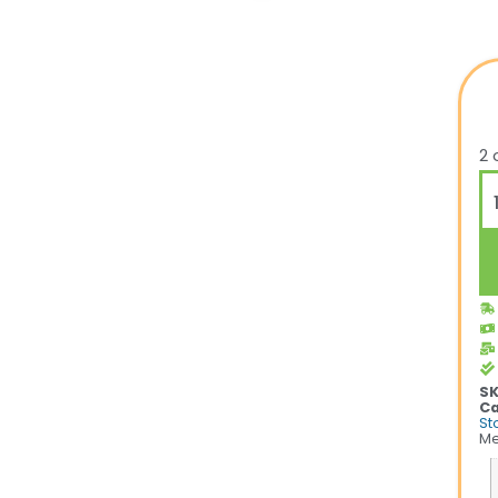
2 
S
Ca
St
Me