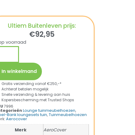
Ultiem Buitenleven prijs:
€
92,95
op voorraad
In winkelmand
Gratis verzending vanaf €250,-*
Achteraf betalen mogelijk
Snelle verzending & levering aan huis
Kopersbescherming met Trusted Shops
KU
7996
tegorieën
Lounge tuinmeubelhoezen
,
oel-Bank loungesets tuin
,
Tuinmeubelhoezen
rk:
Aerocover
Merk
AeroCover