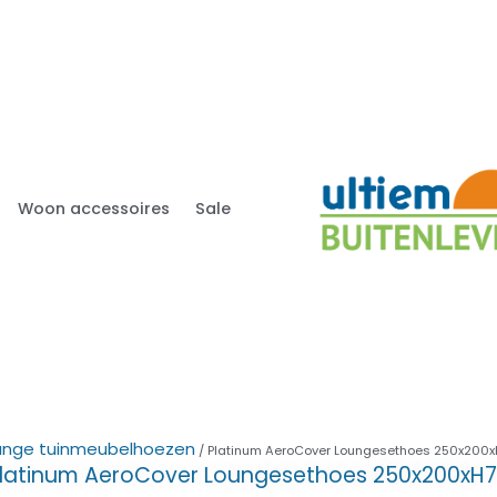
Woon accessoires
Sale
unge tuinmeubelhoezen
/ Platinum AeroCover Loungesethoes 250x200
latinum AeroCover Loungesethoes 250x200xH