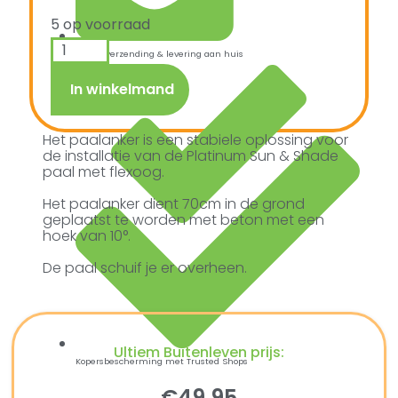
5 op voorraad
Snelle verzending & levering aan huis
In winkelmand
Het paalanker is een stabiele oplossing voor
de installatie van de Platinum Sun & Shade
paal met flexoog.
Het paalanker dient 70cm in de grond
geplaatst te worden met beton met een
hoek van 10°.
De paal schuif je er overheen.
Ultiem Buitenleven prijs:
Kopersbescherming met Trusted Shops
€
49,95