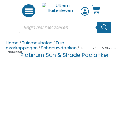
Woon accessoires
Home
Tuinmeubelen
Tuin
/
/
overkappingen
Schaduwdoeken
/
/ Platinum Sun & Shade
Paalanker
Platinum Sun & Shade Paalanker