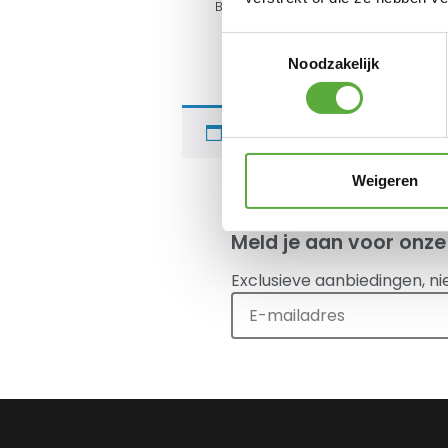
Bo-Camp Tentharing Hout
Deluxe 40cm
€
1,75
Toestemmingsselectie
Noodzakelijk
Je hebt nog geen product
Weigeren
Meld je aan voor onze
Exclusieve aanbiedingen, ni