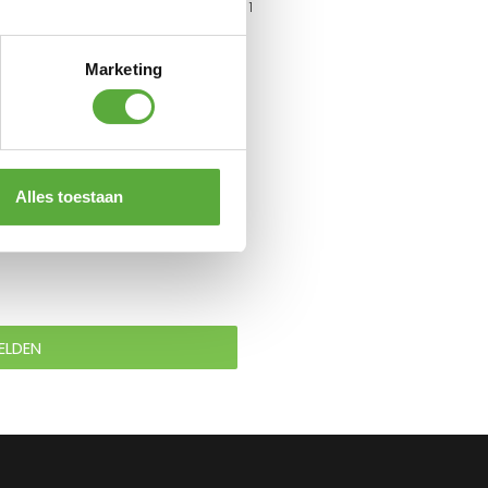
Campking T-Haring staal 1
stuk 40 cm
€
6,95
Marketing
Alles toestaan
ELDEN