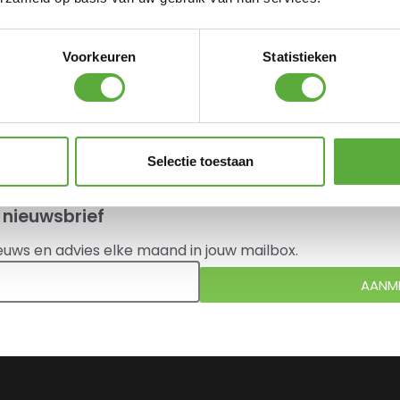
Bo-Camp Binnentent voor
Uitbouw
Bo-Camp Kapstok met
klittenband en pees 8 haken
€
59,95
€
8,95
Voorkeuren
Statistieken
 bekeken.
Selectie toestaan
 nieuwsbrief
euws en advies elke maand in jouw mailbox.
AANM