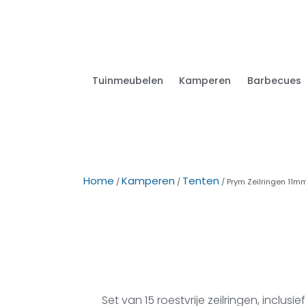
Tuinmeubelen
Kamperen
Barbecues
Home
Kamperen
Tenten
/
/
/ Prym Zeilringen 11mm
Set van 15 roestvrije zeilringen, inclu