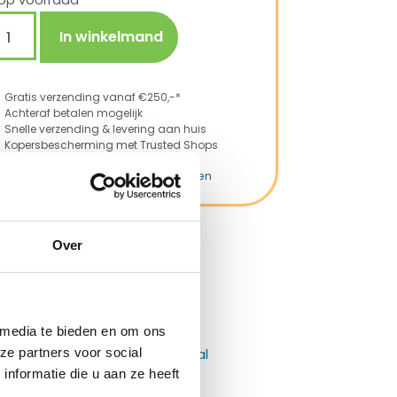
op voorraad
In winkelmand
Gratis verzending vanaf €250,-*
Achteraf betalen mogelijk
Snelle verzending & levering aan huis
Kopersbescherming met Trusted Shops
KU
4110975
tegorieën
Tent accessoires
,
Tenten
rk:
Prym
Over
ng met Trusted Shops
 media te bieden en om ons
ze partners voor social
nformatie die u aan ze heeft