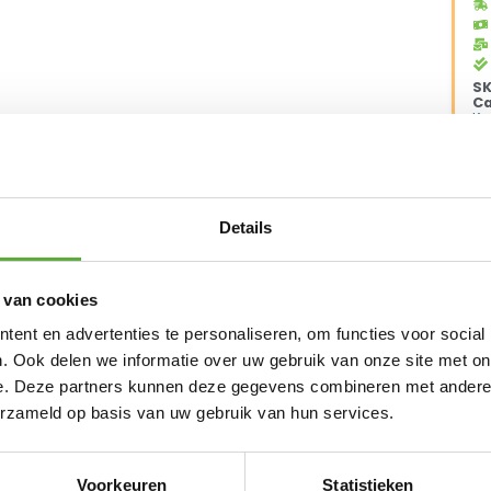
S
Ca
K
Me
Details
vanaf €250,-*
Achteraf betalen mogelijk
Kopersbeschermi
 van cookies
ent en advertenties te personaliseren, om functies voor social
. Ook delen we informatie over uw gebruik van onze site met on
e. Deze partners kunnen deze gegevens combineren met andere i
Mepal Wijnglas 300 ml Set 2
123 Products Superwax UV
stuks
met Supersprayer
erzameld op basis van uw gebruik van hun services.
€
7,99
€
19,99
Voorkeuren
Statistieken