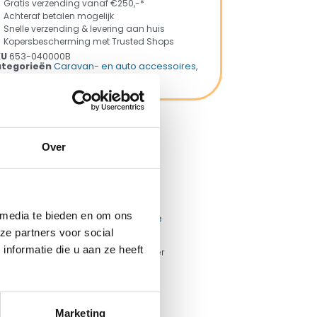
Gratis verzending vanaf €250,-*
Achteraf betalen mogelijk
Snelle verzending & levering aan huis
Kopersbescherming met Trusted Shops
KU
653-040000B
tegorieën
Caravan- en auto accessoires
,
amperen
rk:
Reich
Over
ng met Trusted Shops
 media te bieden en om ons
ze partners voor social
nformatie die u aan ze heeft
Mepal transparante beker
250 ml
€
2,29
Marketing