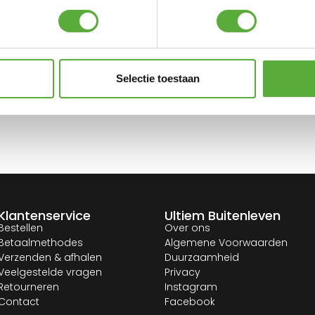
n.
Selectie toestaan
jouw mailbox.
Klantenservice
Ultiem Buitenleven
Bestellen
Over ons
Betaalmethodes
Algemene Voorwaarden
Verzenden & afhalen
Duurzaamheid
Veelgestelde vragen
Privacy
Retourneren
Instagram
Contact
Facebook