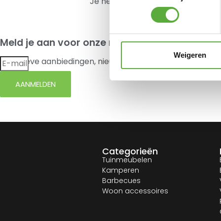
Je hebt nog geen product bekeke
Meld je aan voor onze nieuwsbrief
Weigeren
Exclusieve aanbiedingen, nieuws en advies elke maand in 
AANMELDEN
Categorieën
Tuinmeubelen
Kamperen
Barbecues
Woon accessoires