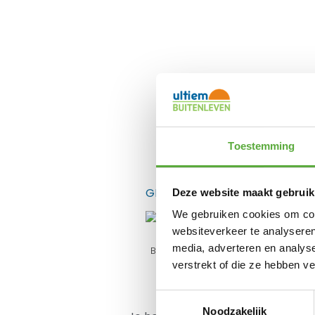
Toestemming
Gratis verzending 
GERELATEERDE PRODUCTEN
Deze website maakt gebruik
We gebruiken cookies om cont
websiteverkeer te analyseren
media, adverteren en analys
Bo-Camp Dutch Oven 6QT
Urban Outdoor
verstrekt of die ze hebben v
€
49,95
Toestemmingsselectie
Noodzakelijk