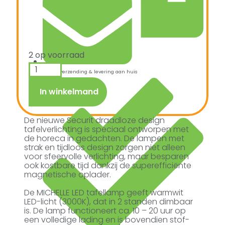
2 op voorraad
Snelle verzending & levering aan huis
In winkelmand
De nieuwe Securit draadloze design
tafelverlichting is speciaal ontworpen met
de horeca in gedachten. De lampen met
strak en tijdloos design zorgen niet alleen
voor sfeervolle verlichting, maar besparen
ook kostbare tijd dankzij de superefficiënte
magnetische oplader.
De MICHELLE LED tafellamp geeft warmwit
LED-licht (3000K), dat in 2 standen dimbaar
is. De lamp functioneert ca. 10 – 20 uur op
een volledige lading en is bovendien stof-