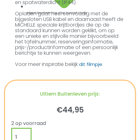
en spatwaterdicht (IP44).
Opladen gaat heel eenvoudig met de
Kopersbescherming met Trusted Shops
bijgesloten USB kabel en daarnaast heeft de
MICHELLE speciale krijtbordjes die op de
standaard kunnen worden geklikt, om op
een unieke en stijlvolle manier bijvoorbeeld
het tafelnummer, reserveringsinformatie,
prijs-/productinformatie of een persoonlijk
berichtje te kunnen weergeven.
Voor meer inspiratie bekijk
.
dit filmpje
Ultiem Buitenleven prijs:
€
44,95
2 op voorraad