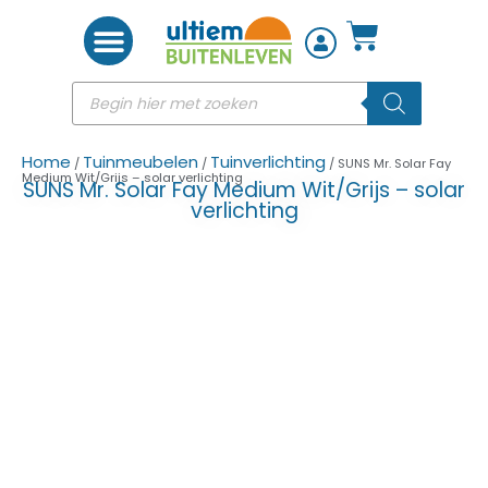
Woon accessoires
Home
Tuinmeubelen
Tuinverlichting
/
/
/ SUNS Mr. Solar Fay
Medium Wit/Grijs – solar verlichting
SUNS Mr. Solar Fay Medium Wit/Grijs – solar
verlichting