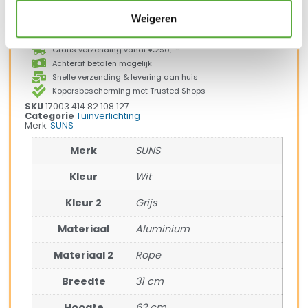
In winkelmand
Weigeren
Gratis verzending vanaf €250,-*
Achteraf betalen mogelijk
Snelle verzending & levering aan huis
Kopersbescherming met Trusted Shops
SKU
17003.414.82.108.127
Categorie
Tuinverlichting
Merk:
SUNS
Merk
SUNS
Kleur
Wit
Kleur 2
Grijs
Materiaal
Aluminium
Materiaal 2
Rope
Breedte
31 cm
Hoogte
62 cm