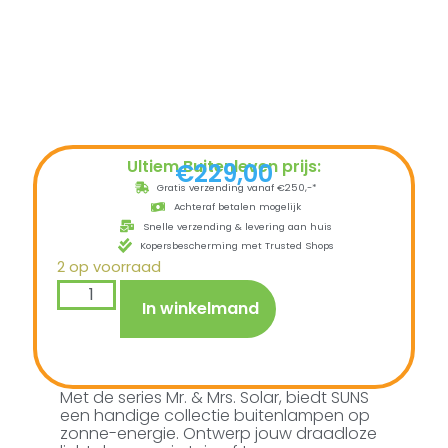
Ultiem Buitenleven prijs:
€
229,00
Gratis verzending vanaf €250,-*
Achteraf betalen mogelijk
Snelle verzending & levering aan huis
Kopersbescherming met Trusted Shops
2 op voorraad
In winkelmand
Met de series Mr. & Mrs. Solar, biedt SUNS
een handige collectie buitenlampen op
zonne-energie. Ontwerp jouw draadloze