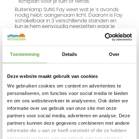
lichtplan voor je tuin of terras.
Buitenlamp SUNS Fay weet wat je ’s avonds
nodig hebt: aangenaam licht. Daarom is Fay
schakelbaar in 3 verschillende standen en
kun je hem eenvoudig neerzetten waar je
hem nodig hebt. Op de vloer, op een tafel of
buitenkast.
Net als de andere lampen van de Mr. & Mrs.
Solar series haalt Fay zijn energie uit de zon
Toestemming
Details
Over
en geeft tot wel 18 uur licht. SUNS Fay kun je
op donkere dagen ook opladen met behulp
van de bijgeleverde USB-C kabel. De
Deze website maakt gebruik van cookies
lamp/solar-module is ook los verkrijgbaar.
We gebruiken cookies om content en advertenties te
Tom is dankzij zijn hoogwaardige materialen
personaliseren, om functies voor social media te bieden
weerbestendig en leverbaar in 2 maten en 2
kleurstellingen. Met deze buitenlamp en de
en om ons websiteverkeer te analyseren. Ook delen we
andere lampen uit de SUNS collectie, heb je
informatie over uw gebruik van onze site met onze
geen stroomvoorziening in de tuin meer
partners voor social media, adverteren en analyse. Deze
nodig. Hiermee maak je compleet draadloos
je ideale lichtplan voor je tuin en terras.
partners kunnen deze gegevens combineren met andere
informatie die u aan ze heeft verstrekt of die ze hebben
Lichtintensiteit en branduren
verzameld op basis van uw gebruik van hun services.