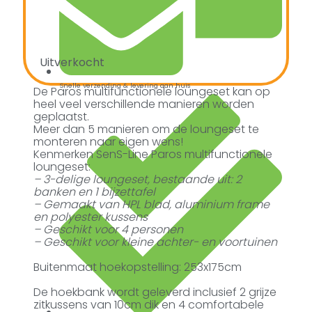
Uitverkocht
Snelle verzending & levering aan huis
De Paros multifunctionele loungeset kan op
heel veel verschillende manieren worden
geplaatst.
Meer dan 5 manieren om de loungeset te
monteren naar eigen wens!
Kenmerken SenS-Line Paros multifunctionele
loungeset:
– 3-delige loungeset, bestaande uit: 2
banken en 1 bijzettafel
– Gemaakt van HPL blad, aluminium frame
en polyester kussens
– Geschikt voor 4 personen
– Geschikt voor kleine achter- en voortuinen
Buitenmaat hoekopstelling: 253x175cm
De hoekbank wordt geleverd inclusief 2 grijze
zitkussens van 10cm dik en 4 comfortabele