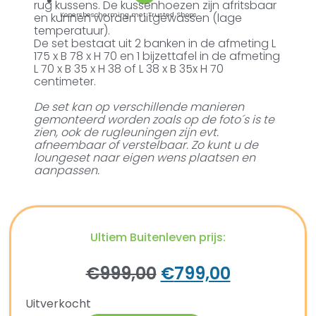
rug kussens. De kussenhoezen zijn afritsbaar
en kunnen worden uitgewassen (lage
Kopersbescherming met Trusted Shops
temperatuur).
De set bestaat uit 2 banken in de afmeting L
175 x B 78 x H 70 en 1 bijzettafel in de afmeting
L 70 x B 35 x H 38 of L 38 x B 35x H 70
centimeter.
De set kan op verschillende manieren
gemonteerd worden zoals op de foto´s is te
zien, ook de rugleuningen zijn evt.
afneembaar of verstelbaar. Zo kunt u de
loungeset naar eigen wens plaatsen en
aanpassen.
Ultiem Buitenleven prijs:
€
999,00
€
799,00
Uitverkocht