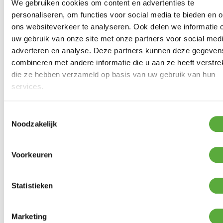
Materiaal
We gebruiken cookies om content en advertenties te
Aluminium
personaliseren, om functies voor social media te bieden en 
Materiaal 2
HPL
ons websiteverkeer te analyseren. Ook delen we informatie 
uw gebruik van onze site met onze partners voor social medi
Breedte
253 cm
adverteren en analyse. Deze partners kunnen deze gegeven
Diepte
175 cm
combineren met andere informatie die u aan ze heeft verstrek
die ze hebben verzameld op basis van uw gebruik van hun
Hoogte
70 cm
services.
Aantal zitplaatsen
4
Toestemmingsselectie
Zit hoogte
41 cm
Noodzakelijk
Zit diepte
54 cm
Voorkeuren
SKU
13020
Statistieken
BIJPASSENDE ACCESSOIRES EN ALTERNATIEVE
Marketing