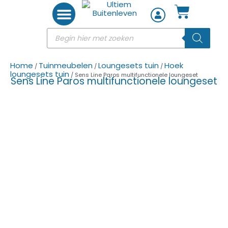
Woon accessoires
Home
Tuinmeubelen
Loungesets tuin
Hoek
/
/
/
loungesets tuin
/ Sens Line Paros multifunctionele loungeset
Sens Line Paros multifunctionele loungeset