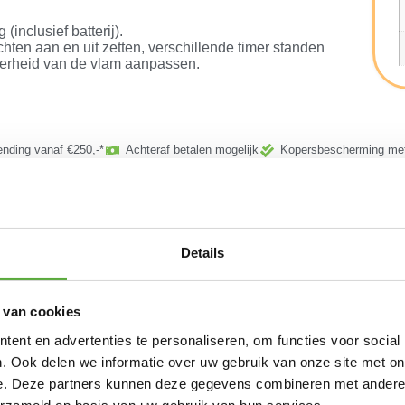
(inclusief batterij).
hten aan en uit zetten, verschillende timer standen
elderheid van de vlam aanpassen.
ending vanaf €250,-*
Achteraf betalen mogelijk
Kopersbescherming met
Details
 van cookies
ent en advertenties te personaliseren, om functies voor social
. Ook delen we informatie over uw gebruik van onze site met on
2x
LED
2x
e. Deze partners kunnen deze gegevens combineren met andere i
dinerkaars
LED