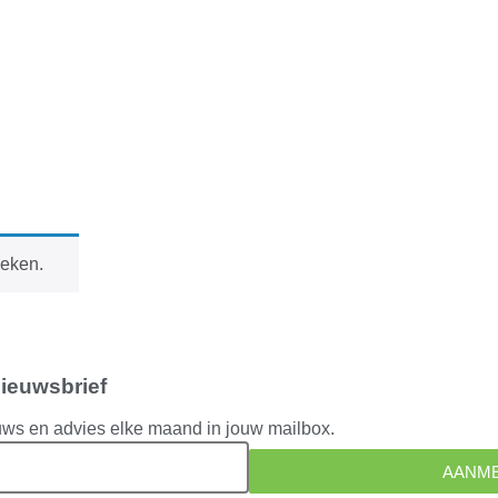
keken.
nieuwsbrief
uws en advies elke maand in jouw mailbox.
AANM