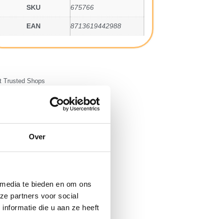
SKU
675766
EAN
8713619442988
 Trusted Shops
Over
 media te bieden en om ons
ze partners voor social
nformatie die u aan ze heeft
3x