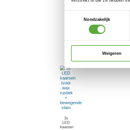
verstrekt of die ze hebben v
Toestemmingsselectie
Noodzakelijk
Weigeren
3x
LED
kaarsen