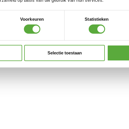
erzameld op basis van uw gebruik van hun services.
Zwart
dinerkaars
23cm
Bordeaux
+
Rood
afstandsbediening
23cm
+
Voorkeuren
Statistieken
€
12,95
afstandsbediening
€
12,95
Selectie toestaan