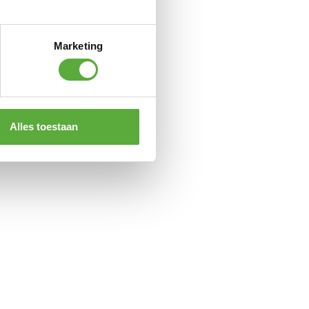
LED
kaarsen
Koper
wax
Marketing
rustiek
+
bewegende
vlam
€
19,95
Alles toestaan