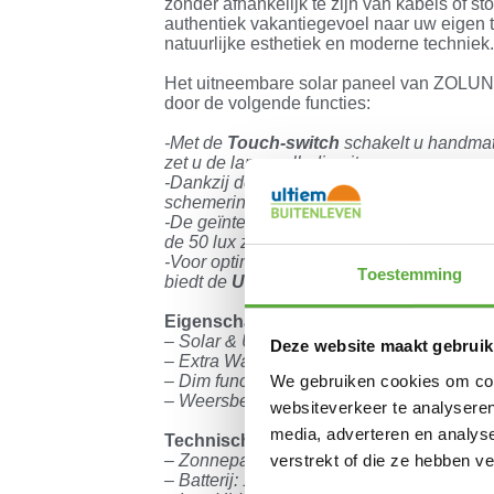
zonder afhankelijk te zijn van kabels of 
authentiek vakantiegevoel naar uw eigen t
natuurlijke esthetiek en moderne techniek
Het uitneembare solar paneel van ZOLUNA 
door de volgende functies:
-Met de
Touch-switch
schakelt u handmat
zet u de lamp volledig uit.
-Dankzij de
Twilight-schakelaar
kiest u t
schemering of stand '0' voor volledige ha
-De geïntegreerde
schemersensor
active
de 50 lux zakt en schakelt deze bij daglich
-Voor optimaal gebruiksgemak laadt de modu
Toestemming
biedt de
USB-ingang
ook de optie voor ee
Eigenschappen:
– Solar & USB oplaadbaar (inclusief kabel
Deze website maakt gebruik
– Extra Warm Wit Licht (2700K)
We gebruiken cookies om cont
– Dim functie en timer met afstandsbedien
– Weersbestendig: IP 44
websiteverkeer te analyseren
media, adverteren en analys
Technische kenmerken:
verstrekt of die ze hebben v
– Zonnepaneel: 5V 260mA
– Batterij: 18650 Lithium-ion, 3.7V – 200