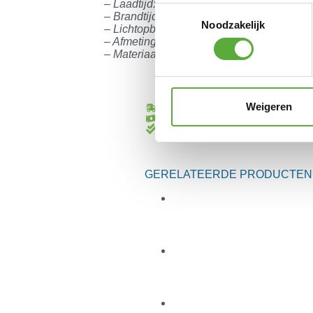
– Laadtijd: 4 uur USB, 7 uur Solar
Toestemmingsselectie
– Brandtijd: tot 30 uur
Noodzakelijk
– Lichtopbrengst: 400 lumen
– Afmetingen product: 26 x 26 x 36 cm
– Materiaal: Ijzer + Aluminium + kunststof 
Weigeren
Gratis verzending vanaf €250,-*
Achteraf betalen mogelijk
Kopersbescherming met Trusted Sho
GERELATEERDE PRODUCTEN