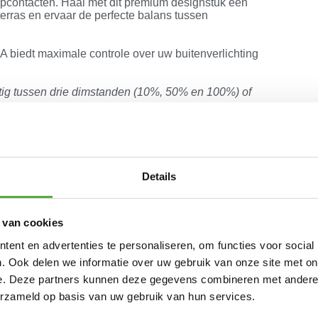
stopcontacten. Haal met dit premium designstuk een
erras en ervaar de perfecte balans tussen
.
biedt maximale controle over uw buitenverlichting
ig tussen drie dimstanden (10%, 50% en 100%) of
ussen stand '1' voor automatische inschakeling bij
ndmatige bediening.
ert de lamp automatisch zodra de lichtsterkte onder
t weer uit.
le in circa 7 uur volledig op via zonlicht, maar
Details
n snelle boost in slechts 4 uur.
)
 van cookies
ent en advertenties te personaliseren, om functies voor social
ing
. Ook delen we informatie over uw gebruik van onze site met on
e. Deze partners kunnen deze gegevens combineren met andere i
erzameld op basis van uw gebruik van hun services.
0mAh