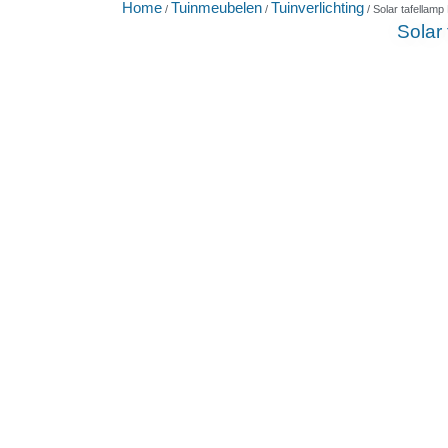
Home
Tuinmeubelen
Tuinverlichting
/
/
/ Solar tafella
Solar