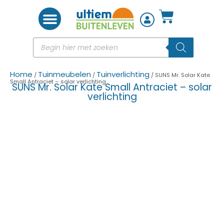
Woon accessoires
Home
Tuinmeubelen
Tuinverlichting
/
/
/ SUNS Mr. Solar Kate
Small Antraciet – solar verlichting
SUNS Mr. Solar Kate Small Antraciet – solar
verlichting