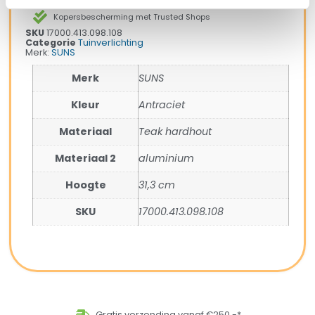
Snelle verzending & levering aan huis
Kopersbescherming met Trusted Shops
SKU
17000.413.098.108
Categorie
Tuinverlichting
Merk:
SUNS
Merk
SUNS
Kleur
Antraciet
Materiaal
Teak hardhout
Materiaal 2
aluminium
Hoogte
31,3 cm
SKU
17000.413.098.108
Gratis verzending vanaf €250,-*