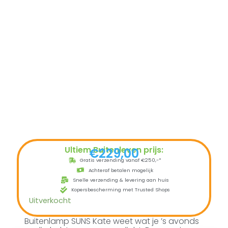
Ultiem Buitenleven prijs:
€
229,00
Gratis verzending vanaf €250,-*
Achteraf betalen mogelijk
Snelle verzending & levering aan huis
Kopersbescherming met Trusted Shops
Uitverkocht
Buitenlamp SUNS Kate weet wat je ’s avonds