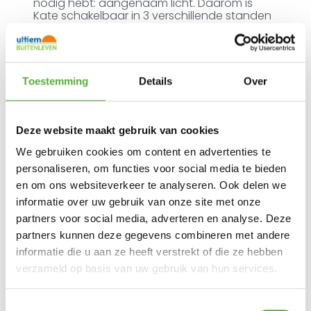
nodig hebt: aangenaam licht. Daarom is
Kate schakelbaar in 3 verschillende standen
en kun je hem eenvoudig neerzetten waar je
hem nodig hebt. Op de vloer, op een tafel of
buitenkast.
Net als de andere lampen van de Mr. & Mrs.
Toestemming
Details
Over
Solar series haalt Kate zijn energie uit de zon
en geeft tot wel 18 uur licht. SUNS Kate kun je
op donkere dagen ook opladen met behulp
van de bijgeleverde USB-C kabel. De
Deze website maakt gebruik van cookies
lamp/solar-module is ook los verkrijgbaar.
We gebruiken cookies om content en advertenties te
Kate is dankzij zijn hoogwaardige materialen
personaliseren, om functies voor social media te bieden
weerbestendig en leverbaar in 3 maten en 2
en om ons websiteverkeer te analyseren. Ook delen we
kleurstellingen.
informatie over uw gebruik van onze site met onze
Met deze buitenlamp en de andere lampen
partners voor social media, adverteren en analyse. Deze
uit de SUNS collectie, heb je geen
partners kunnen deze gegevens combineren met andere
stroomvoorziening in de tuin meer nodig.
Hiermee maak je compleet draadloos je
informatie die u aan ze heeft verstrekt of die ze hebben
ideale lichtplan voor je tuin en terras.
verzameld op basis van uw gebruik van hun services.
Lichtintensiteit en branduren:
Drie schakelstanden: 30% | 50% | 100%
Toestemmingsselectie