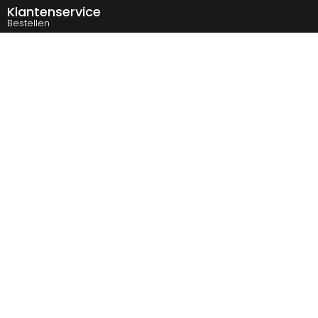
Klantenservice
Bestellen
Betaalmethodes
Verzenden & afhalen
Veelgestelde vragen
Retourneren
Contact