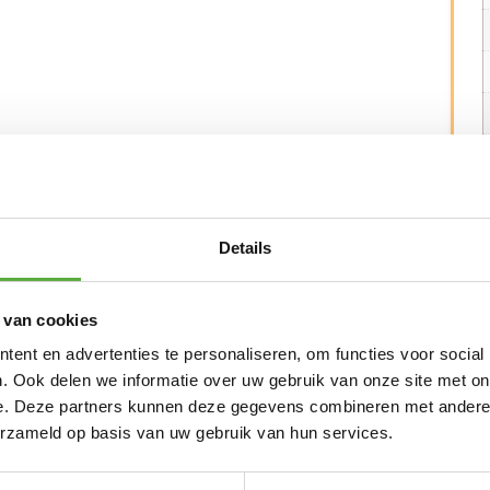
en uitgebreide buiten-lunch of buitendiner. Het
Details
ogwaardig touwwerk zittingen bieden een
me dat is omspannen met premium acryl touw.
 van cookies
n heeft een lange levensduur. Het zitkussen is
of Sunproof®. Deze hoogwaardige stof is
ent en advertenties te personaliseren, om functies voor social
mmelbestendig. Bovendien is de stof zeer
. Ook delen we informatie over uw gebruik van onze site met on
e. Deze partners kunnen deze gegevens combineren met andere i
terialen is SUNS Nappa Dining Tuinstoel
erzameld op basis van uw gebruik van hun services.
k en kan het hele jaar door buiten blijven