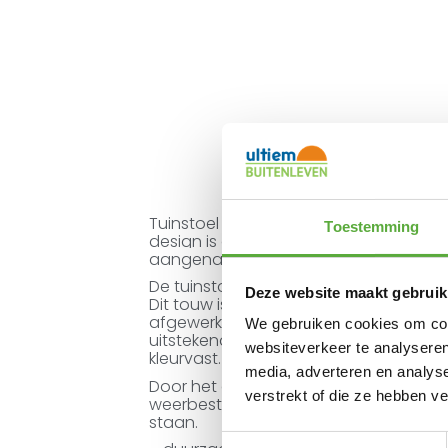
Tuinstoel SUNS Nappa is perfect voor e
Toestemming
design is opvallend elegant en de ho
aangenaam zitcomfort.
De tuinstoel heeft een aluminium fra
Deze website maakt gebruik
Dit touw is weer-, slijt- en kleurvast e
afgewerkt met de eersteklas buitenst
We gebruiken cookies om cont
uitstekend weer-, water-, UV- en schi
websiteverkeer te analyseren
kleurvast.
media, adverteren en analys
Door het gebruik van deze kwaliteitsma
verstrekt of die ze hebben v
weerbestendig en onderhoudsvriendelij
staan.
Toestemmingsselectie