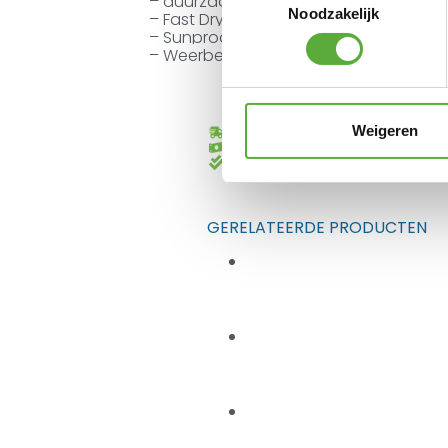
– duurzaam aluminium
Noodzakelijk
– Fast Dry Foam
– Sunproof
– Weerbestendig
Weigeren
Gratis verzending vanaf €250,-*
Achteraf betalen mogelijk
Kopersbescherming met Trusted
GERELATEERDE PRODUCTEN