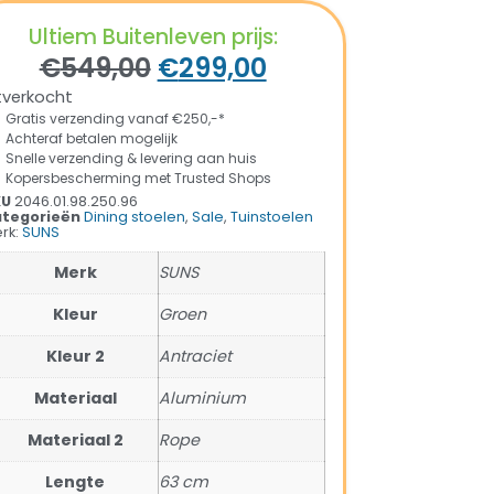
Ultiem Buitenleven prijs:
€
549,00
€
299,00
tverkocht
Gratis verzending vanaf €250,-*
Achteraf betalen mogelijk
Snelle verzending & levering aan huis
Kopersbescherming met Trusted Shops
KU
2046.01.98.250.96
tegorieën
Dining stoelen
,
Sale
,
Tuinstoelen
rk:
SUNS
Merk
SUNS
Kleur
Groen
Kleur 2
Antraciet
Materiaal
Aluminium
Materiaal 2
Rope
Lengte
63 cm