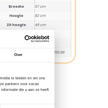
Breedte
57 cm
Hoogte
82 cm
Zit hoogte
49 cm
Zit diepte
40 cm
Arm hoogte
62 cm
SKU
2046.01.98.250.96
Over
 media te bieden en om ons
ze partners voor social
nformatie die u aan ze heeft