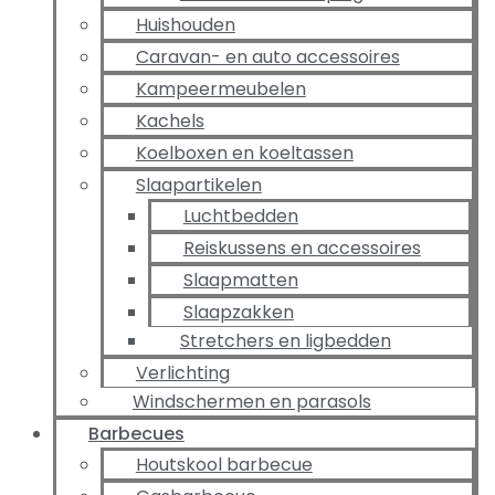
Huishouden
Caravan- en auto accessoires
Kampeermeubelen
Kachels
Koelboxen en koeltassen
Slaapartikelen
Luchtbedden
Reiskussens en accessoires
Slaapmatten
Slaapzakken
Stretchers en ligbedden
Verlichting
Windschermen en parasols
Barbecues
Houtskool barbecue