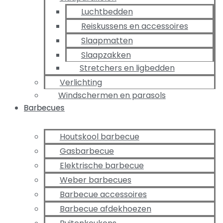
Luchtbedden
Reiskussens en accessoires
Slaapmatten
Slaapzakken
Stretchers en ligbedden
Verlichting
Windschermen en parasols
Barbecues
Houtskool barbecue
Gasbarbecue
Elektrische barbecue
Weber barbecues
Barbecue accessoires
Barbecue afdekhoezen