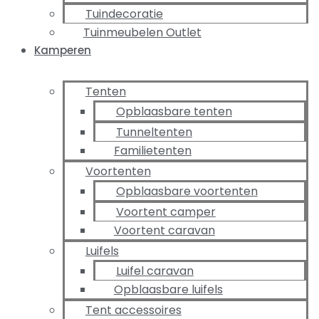
Tuindecoratie
Tuinmeubelen Outlet
Kamperen
Tenten
Opblaasbare tenten
Tunneltenten
Familietenten
Voortenten
Opblaasbare voortenten
Voortent camper
Voortent caravan
Luifels
Luifel caravan
Opblaasbare luifels
Tent accessoires