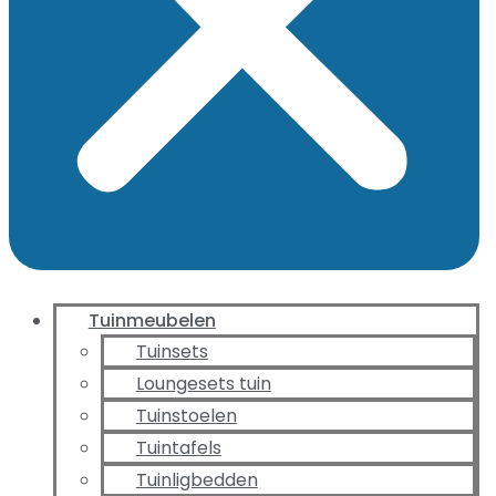
Tuinmeubelen
Tuinsets
Loungesets tuin
Tuinstoelen
Tuintafels
Tuinligbedden