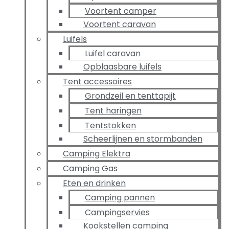
Voortent camper
Voortent caravan
Luifels
Luifel caravan
Opblaasbare luifels
Tent accessoires
Grondzeil en tenttapijt
Tent haringen
Tentstokken
Scheerlijnen en stormbanden
Camping Elektra
Camping Gas
Eten en drinken
Camping pannen
Campingservies
Kookstellen camping