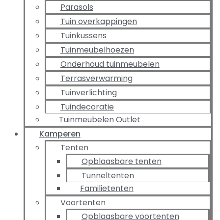
Parasols
Tuin overkappingen
Tuinkussens
Tuinmeubelhoezen
Onderhoud tuinmeubelen
Terrasverwarming
Tuinverlichting
Tuindecoratie
Tuinmeubelen Outlet
Kamperen
Tenten
Opblaasbare tenten
Tunneltenten
Familietenten
Voortenten
Opblaasbare voortenten