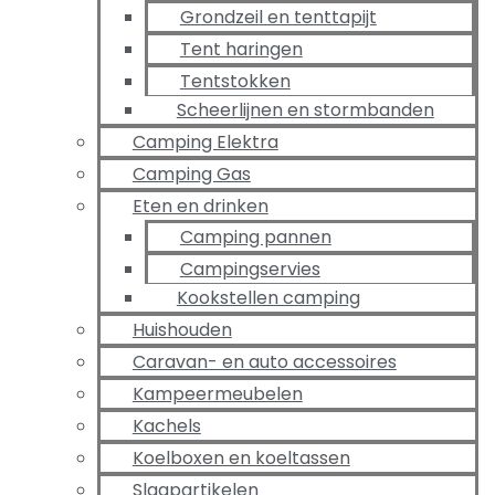
Grondzeil en tenttapijt
Tent haringen
Tentstokken
Scheerlijnen en stormbanden
Camping Elektra
Camping Gas
Eten en drinken
Camping pannen
Campingservies
Kookstellen camping
Huishouden
Caravan- en auto accessoires
Kampeermeubelen
Kachels
Koelboxen en koeltassen
Slaapartikelen