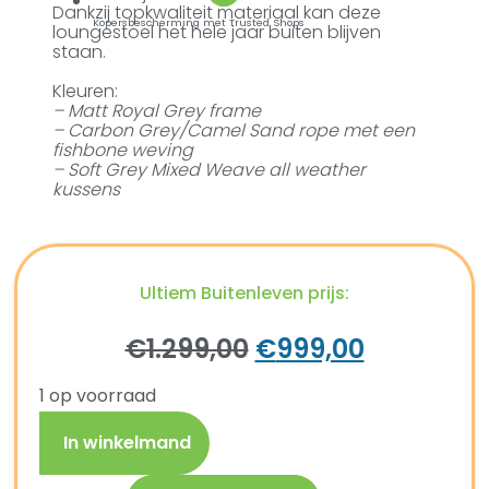
Dankzij topkwaliteit materiaal kan deze
Kopersbescherming met Trusted Shops
loungestoel het hele jaar buiten blijven
staan.
Kleuren:
– Matt Royal Grey frame
– Carbon Grey/Camel Sand rope met een
fishbone weving
– Soft Grey Mixed Weave all weather
kussens
Ultiem Buitenleven prijs:
€
1.299,00
€
999,00
1 op voorraad
In winkelmand