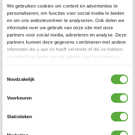
We gebruiken cookies om content en advertenties te
personaliseren, om functies voor social media te bieden
en om ons websiteverkeer te analyseren. Ook delen we
informatie over uw gebruik van onze site met onze
partners voor social media, adverteren en analyse. Deze
partners kunnen deze gegevens combineren met andere
informatie die u aan ze heeft verstrekt of die ze hebben
verzameld op basis van uw gebruik van hun services.
Toestemmingsselectie
Noodzakelijk
Kopersbescherming met Trusted Shops
SKU
2052.04.98.281.91
Categorieën
Lounge stoelen
,
Sale
Voorkeuren
Merk:
SUNS
Merk
SUNS
Statistieken
Kleur
Antraciet
Kleur 2
Grijs