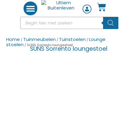
Woon accessoires
Home
Tuinmeubelen
Tuinstoelen
Lounge
/
/
/
stoelen
/ SUNS Sorrento loungestoel
SUNS Sorrento loungestoel