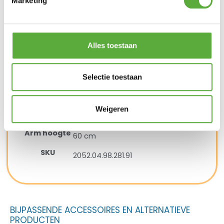
Marketing
Materiaal
Aluminium
Materiaal 2
Rope
Alles toestaan
Lengte
113 cm
Breedte
100 cm
Selectie toestaan
Hoogte
90 cm
Weigeren
Zit hoogte
40 cm
Arm hoogte
60 cm
SKU
2052.04.98.281.91
BIJPASSENDE ACCESSOIRES EN ALTERNATIEVE
PRODUCTEN