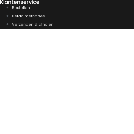
Klantenservice
Bestellen
Betaalmethodes
Verzenden & afhalen
Veelgestelde vragen
Retourneren
Contact