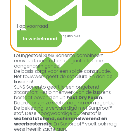
1 op voorraad
Snelle verzending & levering aan huis
In winkelmand
Loungestoel SUNS Sorrento combineert
eenvoud, comfort en elegantie tot een
aangenaam geheel.
De basis zorgt voor een solide constructie.
Het touwwerk geeft de set allure. En dan de
kussens!
SUNS Sorrento geeft je een ongekend
zitcomfort. Het binnenwerk van de kussens
bestaat bovendien uit
Fast Dry Foam
.
Daardoor zijn ze snel droog na een regenbui.
De bekleding is vervaardigd met Sunproof®
stof. Deze hoogwaardige buitenstof is
waterafstotend, schimmelwerend en
weerbestendig
. En Sunproof® voelt ook nog
eens heerlijk zacht aan.