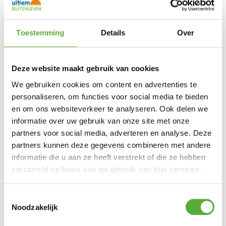
69 cm
Arm hoogte
4x 8001.01.78.213.22 +
SKU
8004.157.78.70
Toestemming
Details
Over
SUNS Tosca dining tuinstoel Camel Sand
SUNS
Merk
Deze website maakt gebruik van cookies
Zand
Kleur
Naturel
We gebruiken cookies om content en advertenties te
Kleur 2
personaliseren, om functies voor social media te bieden
Rope
Materiaal
en om ons websiteverkeer te analyseren. Ook delen we
aluminium
Materiaal 2
informatie over uw gebruik van onze site met onze
63,5 cm
Breedte
partners voor social media, adverteren en analyse. Deze
74,5 cm
Diepte
partners kunnen deze gegevens combineren met andere
89 cm
Hoogte
informatie die u aan ze heeft verstrekt of die ze hebben
49 cm
Zit hoogte
verzameld op basis van uw gebruik van hun services.
37,5 cm
Zit diepte
69 cm
Arm hoogte
Toestemmingsselectie
8001.01.78.213.22
SKU
Noodzakelijk
SUNS Nova tuintafel 80x80cm