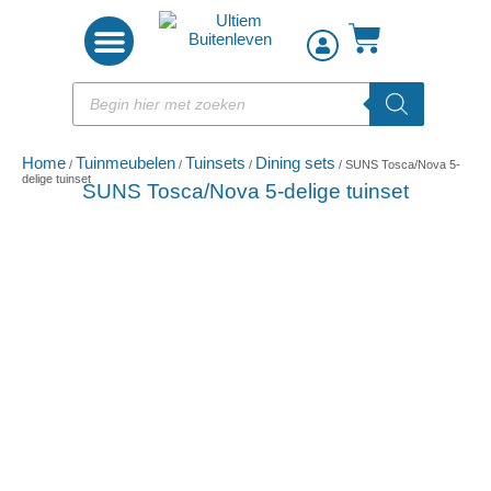
Woon accessoires
Home
Tuinmeubelen
Tuinsets
Dining sets
/
/
/
/ SUNS Tosca/Nova 5-
delige tuinset
SUNS Tosca/Nova 5-delige tuinset