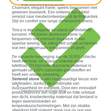
Snelle verzending & levering aan huis
Charmant, elegant frame, speels bespannen met
geweven touwwerk. Een ontwerp dat subtiel
verwijst naar meubelontwerpen uit de Romantiek.
Stijl en comfort voor lange zomeravond-diners.
Tosca is een elegante en uiterst comfortabele
tuinstoel. Het slanke aluminium frame is
bespannen met premium touwwerk in een
speelse weving. De zitting helt subtiel achterover
wat een aangenaam ontspannen zit geeft.
De nieuwste toevoeging aan de SUNS collectie
heeft een kras- en slijtvast sintered stone
tafelblad. Dit bijzonder duurzame materiaal is
gemaakt uit 100% natuurlijke grondstoffen en
heeft een unieke uitstraling.
Sintered stone
is een hoogwaardige keuze voor
tafelbladen, dankzij de combinatie van
duurzaamheid en esthetiek. Door een innovatief
Kopersbescherming met Trusted Shops
productieproces van hoge druk en hitte ontstaat
een dicht, krasbestendig materiaal dat bestand is
tegen weersinvloeden en
temperatuurschommelingen. Met zijn strakke
afwerking blijft sintered stone jaar na jaar een