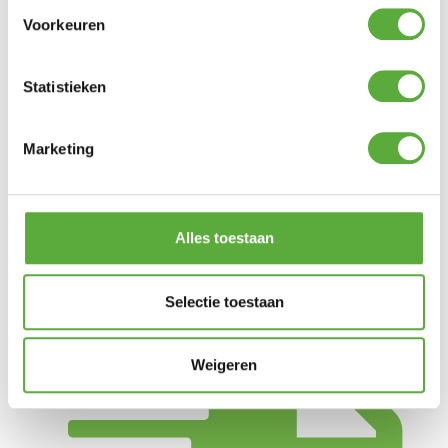
SUNS
Merk
Voorkeuren
Zand
Kleur
Aluminium
Materiaal
Statistieken
Sintered Stone
Materiaal 2
80 cm
Lengte
80 cm
Breedte
Marketing
76,5 cm
Hoogte
8004.157.78.70
SKU
Alles toestaan
Selectie toestaan
Weigeren