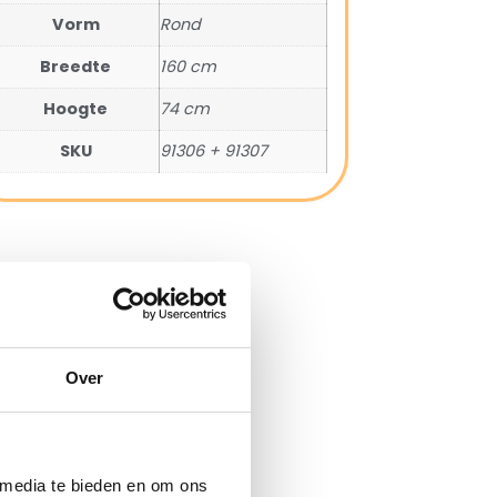
Vorm
Rond
Breedte
160 cm
Hoogte
74 cm
SKU
91306 + 91307
e
Over
traciet
 media te bieden en om ons