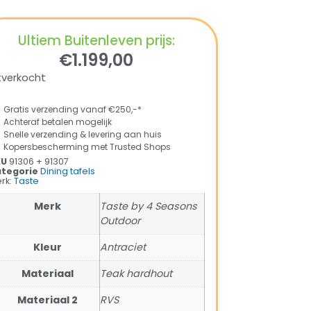
Ultiem Buitenleven prijs:
€
1.199,00
tverkocht
Gratis verzending vanaf €250,-*
Achteraf betalen mogelijk
Snelle verzending & levering aan huis
Kopersbescherming met Trusted Shops
KU
91306 + 91307
tegorie
Dining tafels
rk:
Taste
Merk
Taste by 4 Seasons
Outdoor
Kleur
Antraciet
Materiaal
Teak hardhout
Materiaal 2
RVS