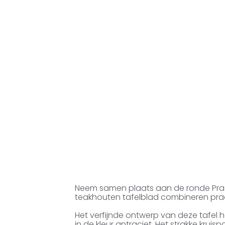
Neem samen plaats aan de ronde Prado
teakhouten tafelblad combineren prac
Het verfijnde ontwerp van deze tafel
in de kleur antraciet. Het strakke krui