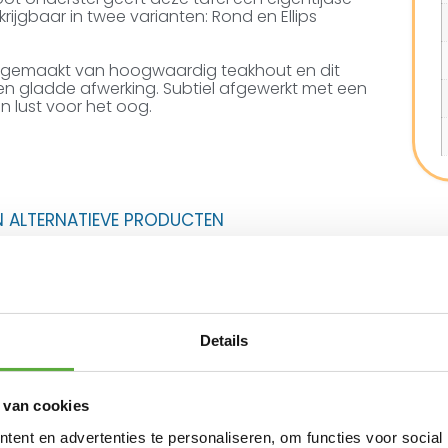
krijgbaar in twee varianten: Rond en Ellips
ruik gemaakt van hoogwaardig teakhout en dit
en gladde afwerking. Subtiel afgewerkt met een
n lust voor het oog.
N ALTERNATIEVE PRODUCTEN
4 Seasons Outdoor Lugano tuinstoel – Pur
€
409,00
€
295,00
Details
Seasons Outdoor Fabrice dining tuinstoel – An
€
419,00
 van cookies
ent en advertenties te personaliseren, om functies voor social