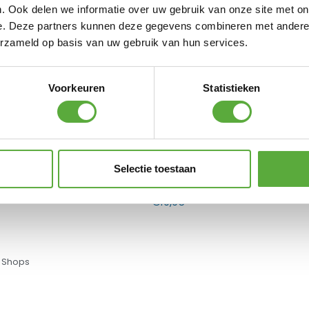
 by 4 Seasons Outdoor Prado tuintafel ovaal
. Ook delen we informatie over uw gebruik van onze site met on
e. Deze partners kunnen deze gegevens combineren met andere i
€
1.719,00
erzameld op basis van uw gebruik van hun services.
4 Seasons Outdoor Teak Shield
€
29,95
Voorkeuren
Statistieken
4 Seasons Outdoor Teak Protector
€
29,95
Selectie toestaan
4 Seasons Outdoor Teak Cleaner
€
19,95
 Shops