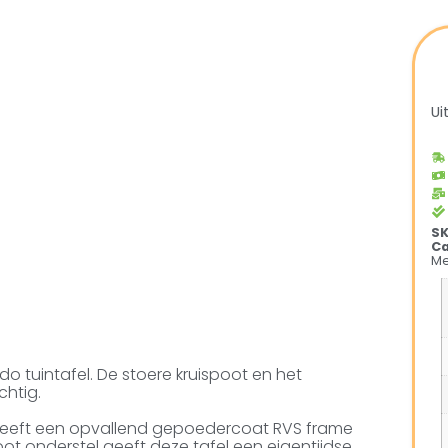
Ui
S
Ca
Me
 tuintafel. De stoere kruispoot en het
htig.
 heeft een opvallend gepoedercoat RVS frame
spoot onderstel geeft deze tafel een eigentijdse