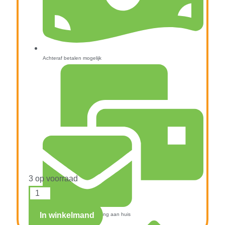
Achteraf betalen mogelijk
3 op voorraad
In winkelmand
Snelle verzending & levering aan huis