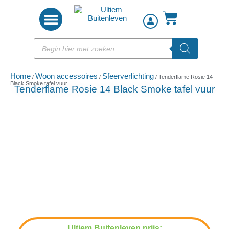
Woon accessoires
Home
Woon accessoires
Sfeerverlichting
/
/
/ Tenderflame Rosie 14
Black Smoke tafel vuur
Tenderflame Rosie 14 Black Smoke tafel vuur
Ultiem Buitenleven prijs: