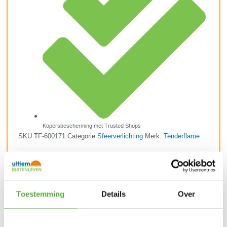
Kopersbescherming met Trusted Shops
SKU
TF-600171
Categorie
Sfeerverlichting
Merk:
Tenderflame
Merk
Tenderflame
Kleur
Zwart
Toestemming
Details
Over
Materiaal
Keramiek
Materiaal 2
Glas