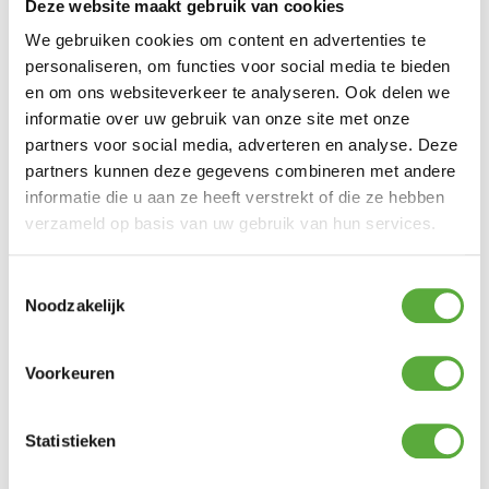
Deze website maakt gebruik van cookies
SKU
TF-600171
We gebruiken cookies om content en advertenties te
EAN
7073061001722
personaliseren, om functies voor social media te bieden
en om ons websiteverkeer te analyseren. Ook delen we
informatie over uw gebruik van onze site met onze
partners voor social media, adverteren en analyse. Deze
partners kunnen deze gegevens combineren met andere
BIJPASSENDE ACCESSOIRES EN ALTERNATIEVE
informatie die u aan ze heeft verstrekt of die ze hebben
PRODUCTEN
verzameld op basis van uw gebruik van hun services.
Tenderflame aansteker Bronze
Toestemmingsselectie
Noodzakelijk
€
14,95
Tenderflame aansteker Zwart
Voorkeuren
€
14,95
TenderFuel 0,5 liter
Statistieken
€
8,99