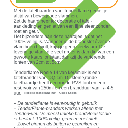
Met de tafelhaarden van Tenderflame geniet je
altijd van bewegende vlammen.
Zet de haard neer ter decoratie of tafel-
aankleding en geniet van een fijne sfeer zonder
roet en geur.
Het bijzondere aan deze haardjes is dat het
100% veilig is. Wanneer je de brandstof óver de
vlam heen bijvult, krijg je geen steekvlam. De
levendige vlam, die veel groter is dan die van een
gewone kaars, ontstaat dankzij de variërende
lonten van 2cm tot 5cm.
Tenderflame Rosie 14 van keramiek is een
tafelbrander van 13,5cm. Dit kleine,ronde
tafelhaardje heeft een ronde RVS lont en een
reservoir van 250ml en een brandduur van +/- 4-5
uur.
Kopersbescherming met Trusted Shops
– De tenderflame is eenvoudig in gebruik
– TenderFlame-branders werken alleen met
TenderFuel. De meest unieke brandvloeistof die
er bestaat. 100% veilig, geurt en roet niet!
– Zowel binnen als buiten te gebruiken en