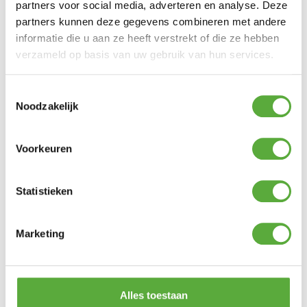
partners voor social media, adverteren en analyse. Deze
partners kunnen deze gegevens combineren met andere
informatie die u aan ze heeft verstrekt of die ze hebben
verzameld op basis van uw gebruik van hun services.
Toestemmingsselectie
Noodzakelijk
Voorkeuren
TASTE BY 4 SEASONS OUTDOOR
DONATO LAZY SUSAN 60CM –
TERRE
Statistieken
Product bekijken
€
99,00
Marketing
Alles toestaan