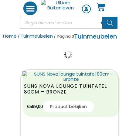
Woon accessoires
Tuinmeubelen
Home
Tuinmeubelen
/
/ Pagina 3
TUINVERLICHTING
T
SUNS NOVA LOUNGE TUINTAFEL
80CM – BRONZE
Product bekijken
€
599,00