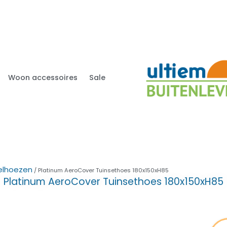
Woon accessoires
Sale
elhoezen
/ Platinum AeroCover Tuinsethoes 180x150xH85
Platinum AeroCover Tuinsethoes 180x150xH85