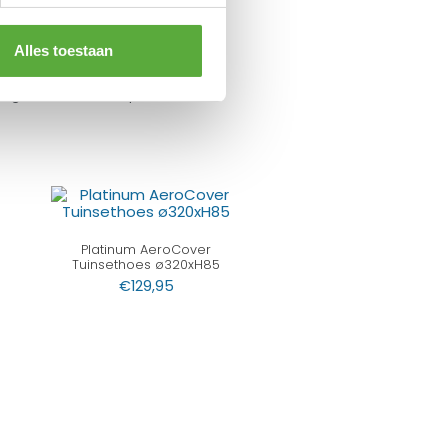
Alles toestaan
ng met Trusted Shops
Platinum AeroCover
Tuinsethoes ø320xH85
€
129,95