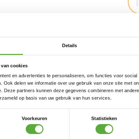
Details
 Ademende tuinmeubelhoes voor tuinset van
 van cookies
ent en advertenties te personaliseren, om functies voor social
s van 160cm tot 180cm met stoelen.
. Ook delen we informatie over uw gebruik van onze site met on
e. Deze partners kunnen deze gegevens combineren met andere i
aterbestendig, reduceren condensvorming en
erzameld op basis van uw gebruik van hun services.
heeft een hoge kleurechtheid dankzij de door
m AeroCover hoes verlengt de levensduur van
zijn vervaardigd van sterk en lichtgewicht
anteerbaar en nemen weinig ruimte in wanneer
Voorkeuren
Statistieken
rd met 2 stoppers voor een goede pasvorm.