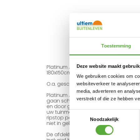
Toestemming
Platinum AeroCover tuinmeubelhoes.
Deze website maakt gebruik
180x150cm.
We gebruiken cookies om cont
O.a. geschikt voor rechthoekige tafel
websiteverkeer te analyseren
media, adverteren en analys
Platinum AeroCovers zijn ademend, w
verstrekt of die ze hebben v
gaan schimmelvorming tegen. De stof 
en door geverfde vezels. Een Platinu
uw tuinmeubelen. Platinum AeroCovers 
Toestemmingsselectie
ripstop polyester. Ze zijn makkelijk h
Noodzakelijk
niet in gebruik.
De afdekhoes is voorzien van rijgkoo