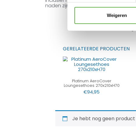
Inclusief handige opbergtas. Platinum 
naden zijn, net als elke ander hoes, sp
Weigeren
Gratis verzending 
GERELATEERDE PRODUCTEN
Platinum AeroCover
Loungesethoes 270x210xH70
€
94,95
Je hebt nog geen product