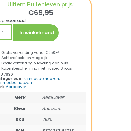
Ultiem Buitenleven prijs:
€
69,95
op voorraad
In winkelmand
Gratis verzending vanaf €250,-*
Achteraf betalen mogelijk
Snelle verzending & levering aan huis
Kopersbescherming met Trusted Shops
KU
7930
tegorieën
Tuinmeubelhoezen
,
inmeubelhoezen
rk:
Aerocover
Merk
AeroCover
Kleur
Antraciet
SKU
7930
EAN
8720039162228