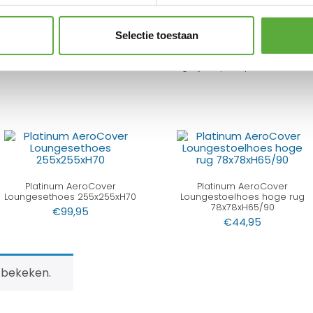
AeroCover stoffen zijn 100% waterdicht, de
atwaterdicht.
Selectie toestaan
vanaf €250,-*
Achteraf betalen mogelijk
Kopersbeschermi
Platinum AeroCover
Platinum AeroCover
Loungesethoes 255x255xH70
Loungestoelhoes hoge rug
78x78xH65/90
€
99,95
€
44,95
 bekeken.