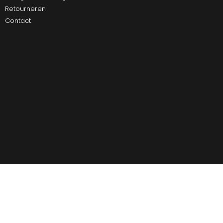
Retourneren
Contact
Ultiem Buitenleven
Over ons
Algemene Voorwaarden