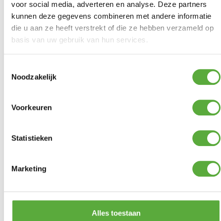
voor social media, adverteren en analyse. Deze partners
Kopersbescherming met Trusted Shops
SKU
7862
kunnen deze gegevens combineren met andere informatie
Categorieën
Tuinmeubelhoezen
,
Tuinsethoezen
die u aan ze heeft verstrekt of die ze hebben verzameld op
Merk:
Aerocover
basis van uw gebruik van hun services.
Merk
AeroCover
Kleur
Antraciet
Toestemmingsselectie
Noodzakelijk
SKU
7862
EAN
8720039167896
Voorkeuren
Statistieken
Marketing
Gratis verzending vanaf €250,-*
Achteraf betalen mogelijk
Kopersbescherming met Trusted Shops
Alles toestaan
GERELATEERDE PRODUCTEN