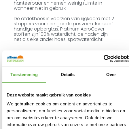
hanteerbaar en nemen weinig ruimte in
wanneer niet in gebruik.
De afdekhoes is voorzien van rijgkoord met 2
stoppers voor een goede pasvorm. Inclusief
handige opbergtas. Platinum AeroCover
stoffen zijn 100% waterdicht, de naden zijn,
net als elke ander hoes, spatwaterdicht.
Ultiem Buitenleven prijs:
€
114,95
Toestemming
Details
Over
3 op voorraad
In winkelmand
Deze website maakt gebruik van cookies
We gebruiken cookies om content en advertenties te
personaliseren, om functies voor social media te bieden en
Gratis verzending vanaf €250,-*
om ons websiteverkeer te analyseren. Ook delen we
Achteraf betalen mogelijk
informatie over uw gebruik van onze site met onze partners
Snelle verzending & levering aan huis