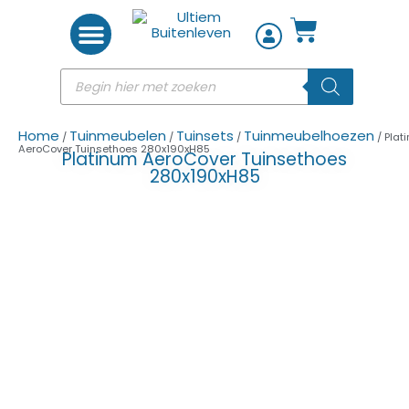
Woon accessoires
Home
Tuinmeubelen
Tuinsets
Tuinmeubelhoezen
/
/
/
/ Plat
AeroCover Tuinsethoes 280x190xH85
Platinum AeroCover Tuinsethoes
280x190xH85