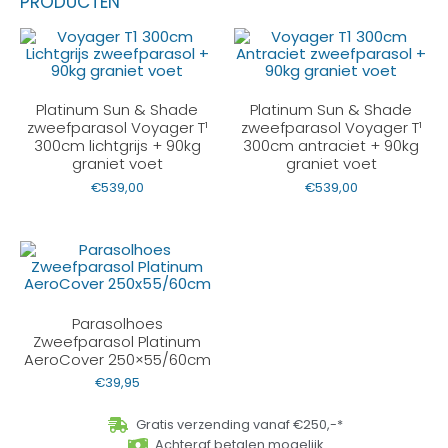
PRODUCTEN
Platinum Sun & Shade
Platinum Sun & Shade
zweefparasol Voyager T¹
zweefparasol Voyager T¹
300cm lichtgrijs + 90kg
300cm antraciet + 90kg
graniet voet
graniet voet
€
539,00
€
539,00
Parasolhoes
Zweefparasol Platinum
AeroCover 250×55/60cm
€
39,95
Gratis verzending vanaf €250,-*
Achteraf betalen mogelijk