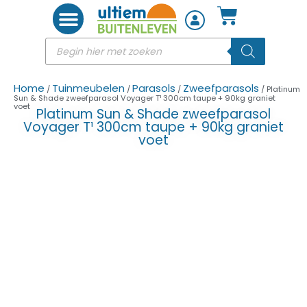
Woon accessoires
Home
Tuinmeubelen
Parasols
Zweefparasols
/
/
/
/ Platinum
Sun & Shade zweefparasol Voyager T¹ 300cm taupe + 90kg graniet
voet
Platinum Sun & Shade zweefparasol
Voyager T¹ 300cm taupe + 90kg graniet
voet