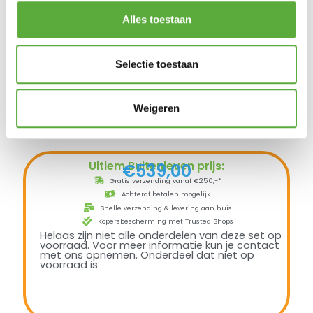
Alles toestaan
Selectie toestaan
Weigeren
Ultiem Buitenleven prijs:
€
539,00
Gratis verzending vanaf €250,-*
Achteraf betalen mogelijk
Snelle verzending & levering aan huis
Kopersbescherming met Trusted Shops
Helaas zijn niet alle onderdelen van deze set op
voorraad. Voor meer informatie kun je contact
met ons opnemen. Onderdeel dat niet op
voorraad is: