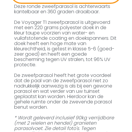
Deze ronde zweefparasol is achterwaarts
kantelbaar en 360 graden draaibaar.
De Voyager T1 zweefparasol is uitgevoerd
met een 220 grams polyester doek in de
kleur taupe voorzien van water- en
vuilafstotende coating en doekspanners. Dit
doek heeft een hoge mate van
kleurechtheid, is getest in klasse 5-6 (goed-
zeer goed) en heeft een goede
bescherming tegen UV stralen, tot 96% UV
protectie.
De zweefparasol heeft het grote voordeel
dat de paal van de zweefparasol niet zo
nadrukkelijk aanwezig is als bij een gewone
parasol en wat verder van uw tuinset
geplaatst kan worden. Hierdoor kan de
gehele ruimte onder de zwevende parasol
benut worden.
* Wordt geleverd inclusief 90kg verrijdbare
(met 2 wielen en hendel) granieten
parasolvoet. Zie detail foto's. Tegen